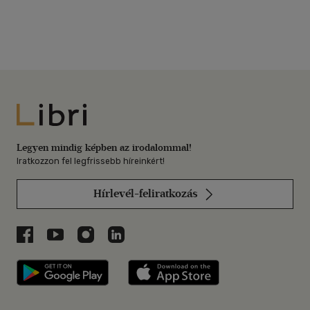
Libri
Legyen mindig képben az irodalommal!
Iratkozzon fel legfrissebb híreinkért!
Hírlevél-feliratkozás
Libri a Facebookon
Libri a Youtube-on
Libri az Instagramon
Libri a LinkedInen
Libri applikáció Szerezd meg: Google P
Libri applikáció 