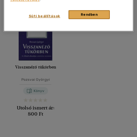
Összesen
1
db
40 db / oldal
Rendben
Süti beállítások
Alkalmaz
Visszanéző tükörben
Pozsvai Györgyi
Könyv
Utolsó ismert ár:
800 Ft