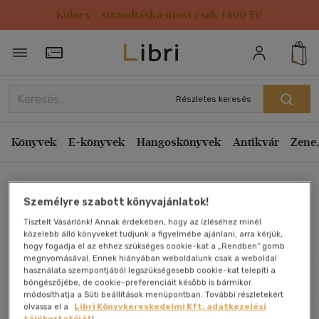
Kulacs / strandtáska most csak 1499 Ft!
Rendezés
Törzsvásárlói Kártya adatai
Rendezés
Kiadás éve szerint csökkenő
Részletes keresés
Kiadás éve szerint növekvő
Ár szerint csökkenő
Könyvek
E-könyvek
Hangoskönyvek
Antikvár
Zene,
Ár szerint növekvő
Pozsvai Györgyi
Eladott darabszám szerint csökkenő
Személyre szabott könyvajánlatok!
Eladott darabszám szerint növekvő
Tisztelt Vásárlónk! Annak érdekében, hogy az ízléséhez minél
Cím szerint A-Z
közelebb álló könyveket tudjunk a figyelmébe ajánlani, arra kérjük,
Művei
hogy fogadja el az ehhez szükséges cookie-kat a „Rendben” gomb
Szerző szerint A-Z
megnyomásával. Ennek hiányában weboldalunk csak a weboldal
használata szempontjából legszükségesebb cookie-kat telepíti a
Szűrés
Rendezés
böngészőjébe, de cookie-preferenciáit később is bármikor
Megjelenítés
módosíthatja a Süti beállítások menüpontban. További részletekért
olvassa el a
Libri Könyvkereskedelmi Kft. adatkezelési
20 db / oldal
tájékoztatóját
!