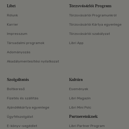
Libri
Törzsvásárlói Program
Rólunk
Törzsvásárlói Programunkról
Karrier
Törzsvásárlói Kártya egyenlege
Impresszum
Törzsvásárlói szabályzat
Társadalmi programok
Libri App
Adományozás
Akadálymentesítési nyilatkozat
Szolgáltatás
Kultúra
Boltkereső
Események
Fizetés és szállítás
Libri Magazin
Ajándékkártya egyenlege
Libri Mini Polc
Partnereinknek
Ügyfélszolgálat
E-könyv-segédlet
Libri Partner Program