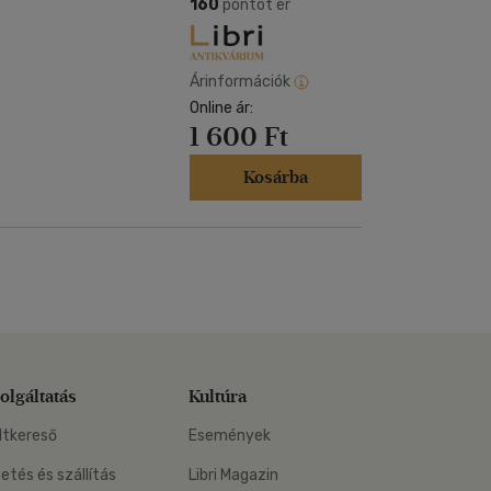
Kártya
160
pontot ér
Vallás, mitológia
m
Képeslap
és Természet
yv
Naptár
Árinformációk
k
Online ár:
Papír, írószer
1 600 Ft
ok
Kosárba
olgáltatás
Kultúra
ltkereső
Események
zetés és szállítás
Libri Magazin