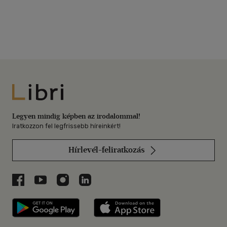
Libri
Legyen mindig képben az irodalommal!
Iratkozzon fel legfrissebb híreinkért!
Hírlevél-feliratkozás
Libri a Facebookon
Libri a Youtube-on
Libri az Instagramon
Libri a LinkedInen
Libri applikáció Szerezd meg: Google P
Libri applikáció 