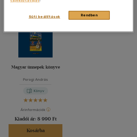
tájékoztatóját
!
Összesen
1
db
40 db / oldal
Rendben
Süti beállítások
Alkalmaz
Magyar ünnepek könyve
Porogi András
Könyv
Árinformációk
Kiadói ár:
8 990 Ft
Kosárba