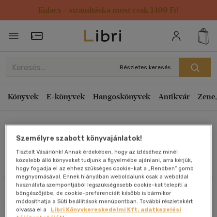
Kulacs / strandtáska most csak 1499 Ft!
Rendezés
Törzsvásárlói Kártya adatai
Rendezés
Kiadás éve szerint csökkenő
Részletes keresés
Kiadás éve szerint növekvő
Ár szerint csökkenő
Könyvek
E-könyvek
Hangoskönyvek
Antikvár
Zene,
Ár szerint növekvő
Porogi András
Eladott darabszám szerint csökkenő
Személyre szabott könyvajánlatok!
Eladott darabszám szerint növekvő
Tisztelt Vásárlónk! Annak érdekében, hogy az ízléséhez minél
Cím szerint A-Z
közelebb álló könyveket tudjunk a figyelmébe ajánlani, arra kérjük,
Művei
hogy fogadja el az ehhez szükséges cookie-kat a „Rendben” gomb
Szerző szerint A-Z
megnyomásával. Ennek hiányában weboldalunk csak a weboldal
használata szempontjából legszükségesebb cookie-kat telepíti a
Szűrés
Rendezés
böngészőjébe, de cookie-preferenciáit később is bármikor
Megjelenítés
módosíthatja a Süti beállítások menüpontban. További részletekért
olvassa el a
Libri Könyvkereskedelmi Kft. adatkezelési
20 db / oldal