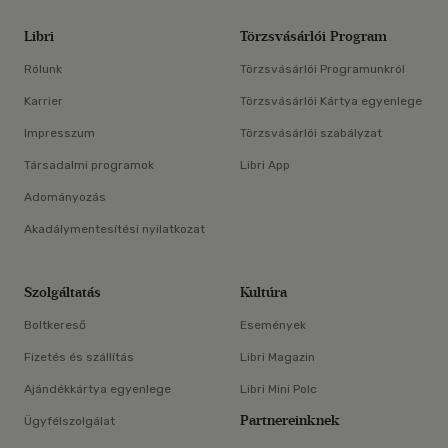
Libri
Törzsvásárlói Program
Rólunk
Törzsvásárlói Programunkról
Karrier
Törzsvásárlói Kártya egyenlege
Impresszum
Törzsvásárlói szabályzat
Társadalmi programok
Libri App
Adományozás
Akadálymentesítési nyilatkozat
Szolgáltatás
Kultúra
Boltkereső
Események
Fizetés és szállítás
Libri Magazin
Ajándékkártya egyenlege
Libri Mini Polc
Partnereinknek
Ügyfélszolgálat