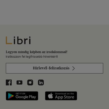
Libri
Legyen mindig képben az irodalommal!
Iratkozzon fel legfrissebb híreinkért!
Hírlevél-feliratkozás
Libri a Facebookon
Libri a Youtube-on
Libri az Instagramon
Libri a LinkedInen
Libri applikáció Szerezd meg: Google P
Libri applikáció 