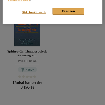
Összesen
1
db
40 db / oldal
Rendben
Süti beállítások
Alkalmaz
Spitfire-ök, Thunderboltok
és meleg sör
Philip D. Caine
Könyv
Utolsó ismert ár:
3 150 Ft