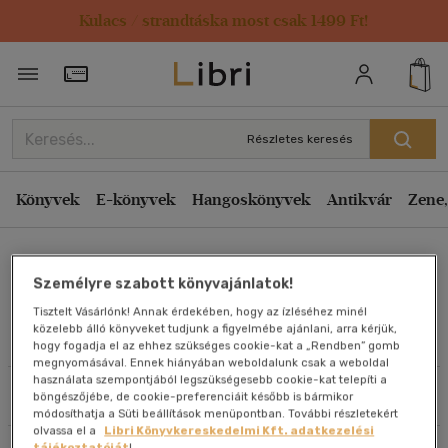
Kulacs / strandtáska most csak 1499 Ft!
Rendezés
Törzsvásárlói Kártya adatai
Rendezés
Kiadás éve szerint csökkenő
Részletes keresés
Kiadás éve szerint növekvő
Ár szerint csökkenő
Könyvek
E-könyvek
Hangoskönyvek
Antikvár
Zene,
Ár szerint növekvő
Philip D. Caine
Eladott darabszám szerint csökkenő
Személyre szabott könyvajánlatok!
Eladott darabszám szerint növekvő
Tisztelt Vásárlónk! Annak érdekében, hogy az ízléséhez minél
Cím szerint A-Z
közelebb álló könyveket tudjunk a figyelmébe ajánlani, arra kérjük,
Művei
hogy fogadja el az ehhez szükséges cookie-kat a „Rendben” gomb
Szerző szerint A-Z
megnyomásával. Ennek hiányában weboldalunk csak a weboldal
használata szempontjából legszükségesebb cookie-kat telepíti a
Szűrés
Rendezés
böngészőjébe, de cookie-preferenciáit később is bármikor
Megjelenítés
módosíthatja a Süti beállítások menüpontban. További részletekért
olvassa el a
Libri Könyvkereskedelmi Kft. adatkezelési
20 db / oldal
tájékoztatóját
!