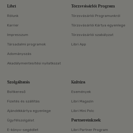
Libri
Törzsvásárlói Program
Rólunk
Törzsvásárlói Programunkról
Karrier
Törzsvásárlói Kártya egyenlege
Impresszum
Törzsvásárlói szabályzat
Társadalmi programok
Libri App
Adományozás
Akadálymentesítési nyilatkozat
Szolgáltatás
Kultúra
Boltkereső
Események
Fizetés és szállítás
Libri Magazin
Ajándékkártya egyenlege
Libri Mini Polc
Partnereinknek
Ügyfélszolgálat
E-könyv-segédlet
Libri Partner Program