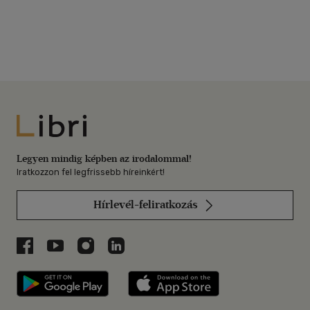
Libri
Legyen mindig képben az irodalommal!
Iratkozzon fel legfrissebb híreinkért!
Hírlevél-feliratkozás
Libri a Facebookon
Libri a Youtube-on
Libri az Instagramon
Libri a LinkedInen
Libri applikáció Szerezd meg: Google P
Libri applikáció 