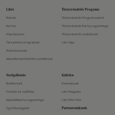
Libri
Törzsvásárlói Program
Rólunk
Törzsvásárlói Programunkról
Karrier
Törzsvásárlói Kártya egyenlege
Impresszum
Törzsvásárlói szabályzat
Társadalmi programok
Libri App
Adományozás
Akadálymentesítési nyilatkozat
Szolgáltatás
Kultúra
Boltkereső
Események
Fizetés és szállítás
Libri Magazin
Ajándékkártya egyenlege
Libri Mini Polc
Partnereinknek
Ügyfélszolgálat