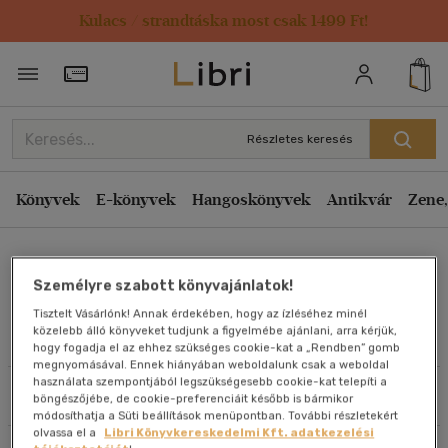
Kulacs / strandtáska most csak 1499 Ft!
Rendezés
Törzsvásárlói Kártya adatai
Rendezés
Kiadás éve szerint csökkenő
Részletes keresés
Kiadás éve szerint növekvő
Ár szerint csökkenő
Könyvek
E-könyvek
Hangoskönyvek
Antikvár
Zene,
Ár szerint növekvő
Peter V. Rabins
Eladott darabszám szerint csökkenő
Személyre szabott könyvajánlatok!
Eladott darabszám szerint növekvő
Tisztelt Vásárlónk! Annak érdekében, hogy az ízléséhez minél
Cím szerint A-Z
közelebb álló könyveket tudjunk a figyelmébe ajánlani, arra kérjük,
Művei
hogy fogadja el az ehhez szükséges cookie-kat a „Rendben” gomb
Szerző szerint A-Z
megnyomásával. Ennek hiányában weboldalunk csak a weboldal
használata szempontjából legszükségesebb cookie-kat telepíti a
Szűrés
Rendezés
böngészőjébe, de cookie-preferenciáit később is bármikor
Megjelenítés
módosíthatja a Süti beállítások menüpontban. További részletekért
olvassa el a
Libri Könyvkereskedelmi Kft. adatkezelési
20 db / oldal