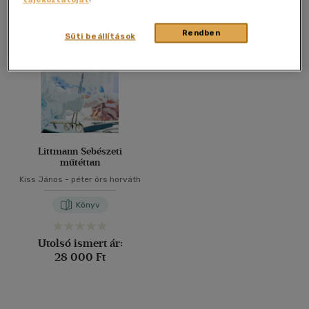
Összesen
1
db
40 db / oldal
Rendben
Süti beállítások
Alkalmaz
Littmann Sebészeti
műtéttan
Kiss János
-
péter örs horváth
Könyv
Utolsó ismert ár:
28 000 Ft