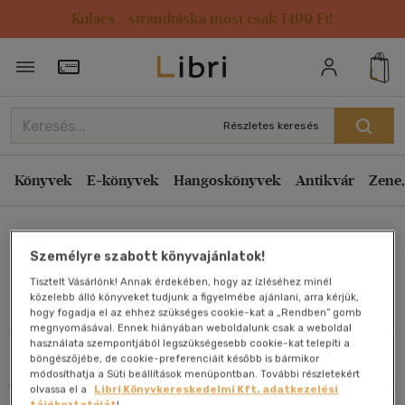
Kulacs / strandtáska most csak 1499 Ft!
Rendezés
Törzsvásárlói Kártya adatai
Rendezés
Kiadás éve szerint csökkenő
Részletes keresés
Kiadás éve szerint növekvő
Ár szerint csökkenő
Könyvek
E-könyvek
Hangoskönyvek
Antikvár
Zene,
Ár szerint növekvő
péter örs horváth
Eladott darabszám szerint csökkenő
Személyre szabott könyvajánlatok!
Eladott darabszám szerint növekvő
Tisztelt Vásárlónk! Annak érdekében, hogy az ízléséhez minél
Cím szerint A-Z
közelebb álló könyveket tudjunk a figyelmébe ajánlani, arra kérjük,
Művei
hogy fogadja el az ehhez szükséges cookie-kat a „Rendben” gomb
Szerző szerint A-Z
megnyomásával. Ennek hiányában weboldalunk csak a weboldal
használata szempontjából legszükségesebb cookie-kat telepíti a
Szűrés
Rendezés
böngészőjébe, de cookie-preferenciáit később is bármikor
Megjelenítés
módosíthatja a Süti beállítások menüpontban. További részletekért
olvassa el a
Libri Könyvkereskedelmi Kft. adatkezelési
20 db / oldal
tájékoztatóját
!