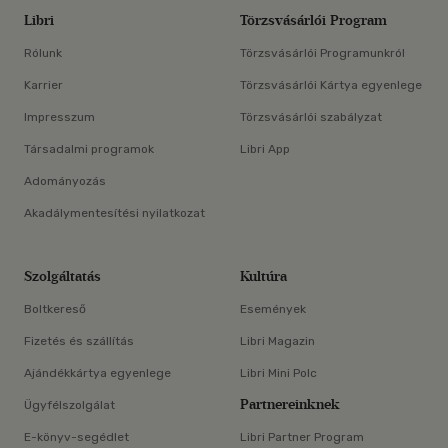
Libri
Törzsvásárlói Program
Rólunk
Törzsvásárlói Programunkról
Karrier
Törzsvásárlói Kártya egyenlege
Impresszum
Törzsvásárlói szabályzat
Társadalmi programok
Libri App
Adományozás
Akadálymentesítési nyilatkozat
Szolgáltatás
Kultúra
Boltkereső
Események
Fizetés és szállítás
Libri Magazin
Ajándékkártya egyenlege
Libri Mini Polc
Partnereinknek
Ügyfélszolgálat
E-könyv-segédlet
Libri Partner Program