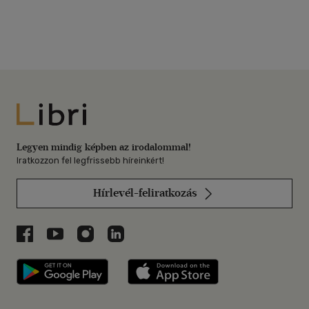
Libri
Legyen mindig képben az irodalommal!
Iratkozzon fel legfrissebb híreinkért!
Hírlevél-feliratkozás
Libri a Facebookon
Libri a Youtube-on
Libri az Instagramon
Libri a LinkedInen
Libri applikáció Szerezd meg: Google P
Libri applikáció 