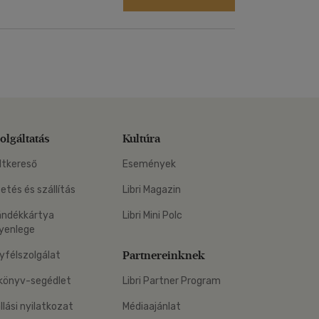
olgáltatás
Kultúra
ltkereső
Események
zetés és szállítás
Libri Magazin
ándékkártya
Libri Mini Polc
yenlege
Partnereinknek
yfélszolgálat
könyv-segédlet
Libri Partner Program
állási nyilatkozat
Médiaajánlat