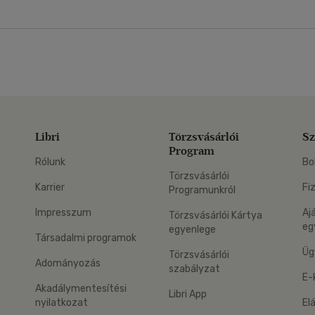
Libri
Törzsvásárlói
Sz
Program
Rólunk
Bo
Törzsvásárlói
Karrier
Fi
Programunkról
Impresszum
Aj
Törzsvásárlói Kártya
eg
egyenlege
Társadalmi programok
Üg
Törzsvásárlói
Adományozás
szabályzat
E-
Akadálymentesítési
Libri App
nyilatkozat
El