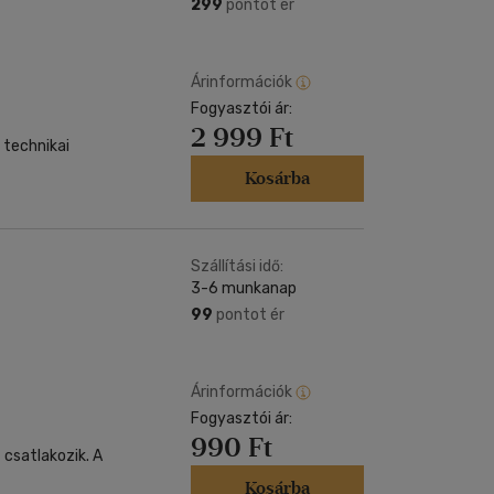
Kártya
299
pontot ér
Vallás, mitológia
m
Képeslap
és Természet
yv
Naptár
Árinformációk
k
Fogyasztói ár:
Papír, írószer
2 999 Ft
ok
 technikai
Kosárba
Szállítási idő:
3-6 munkanap
99
pontot ér
Árinformációk
Fogyasztói ár:
990 Ft
 csatlakozik. A
Kosárba