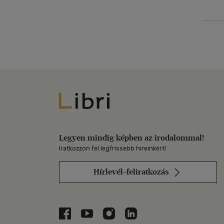
Libri
Legyen mindig képben az irodalommal!
Iratkozzon fel legfrissebb híreinkért!
Hírlevél-feliratkozás
Libri a Facebookon
Libri a Youtube-on
Libri az Instagramon
Libri a LinkedInen