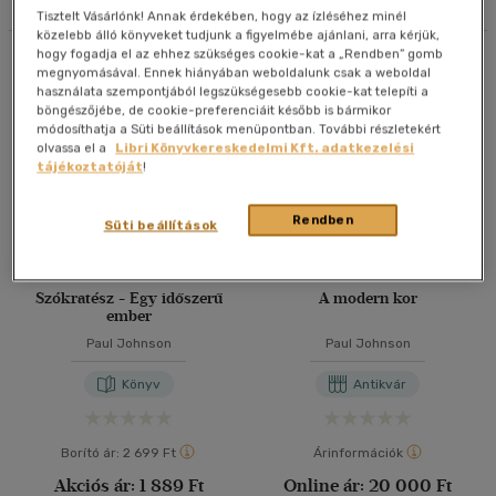
Tisztelt Vásárlónk! Annak érdekében, hogy az ízléséhez minél
40 db / oldal
közelebb álló könyveket tudjunk a figyelmébe ajánlani, arra kérjük,
hogy fogadja el az ehhez szükséges cookie-kat a „Rendben” gomb
Összesen
6
db
megnyomásával. Ennek hiányában weboldalunk csak a weboldal
használata szempontjából legszükségesebb cookie-kat telepíti a
böngészőjébe, de cookie-preferenciáit később is bármikor
Alkalmaz
módosíthatja a Süti beállítások menüpontban. További részletekért
olvassa el a
Libri Könyvkereskedelmi Kft. adatkezelési
tájékoztatóját
!
Rendben
Süti beállítások
Bolti és online
Szókratész - Egy időszerű
A modern kor
ember
Paul Johnson
Paul Johnson
Könyv
Antikvár
Borító ár:
2 699 Ft
Árinformációk
Akciós ár:
1 889 Ft
Online ár:
20 000 Ft