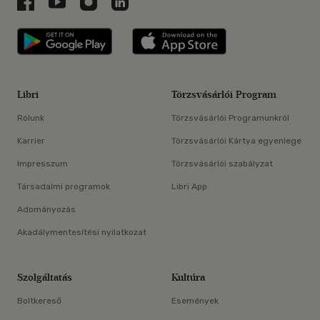
Libri a Facebookon
Libri a Youtube-on
Libri az Instagramon
Libri a LinkedInen
Libri applikáció Szerezd meg: Google P
Libri applikáció 
Libri
Törzsvásárlói Program
Rólunk
Törzsvásárlói Programunkról
Karrier
Törzsvásárlói Kártya egyenlege
Impresszum
Törzsvásárlói szabályzat
Társadalmi programok
Libri App
Adományozás
Akadálymentesítési nyilatkozat
Szolgáltatás
Kultúra
Boltkereső
Események