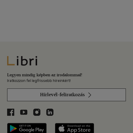
Libri
Legyen mindig képben az irodalommal!
Iratkozzon fel legfrissebb híreinkért!
Hírlevél-feliratkozás
Libri a Facebookon
Libri a Youtube-on
Libri az Instagramon
Libri a LinkedInen
Libri applikáció Szerezd meg: Google P
Libri applikáció 