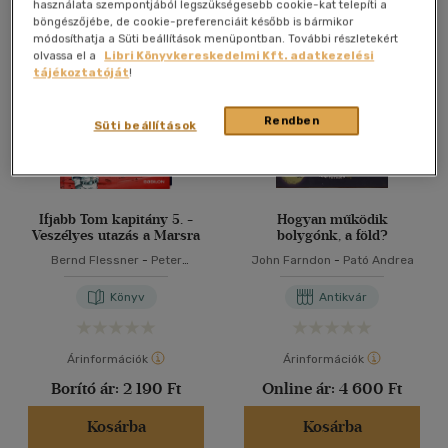
Összesen
3
db
használata szempontjából legszükségesebb cookie-kat telepíti a
böngészőjébe, de cookie-preferenciáit később is bármikor
40 db / oldal
módosíthatja a Süti beállítások menüpontban. További részletekért
olvassa el a
Libri Könyvkereskedelmi Kft. adatkezelési
tájékoztatóját
!
Alkalmaz
Rendben
Süti beállítások
Ifjabb Tom kapitány 5. -
Hogyan működik
Veszélyes utazás a Marsra
bolygónk, a föld?
Bernd Flessner
-
Peter
John Farndon
-
Pató Andrea
Schilling
-
Pató Andrea
Könyv
Antikvár
Árinformációk
Árinformációk
Borító ár:
2 190 Ft
Online ár:
4 600 Ft
Kosárba
Kosárba