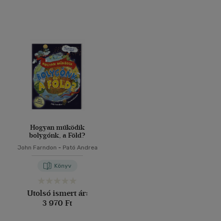
Hogyan működik
bolygónk, a Föld?
John Farndon
-
Pató Andrea
Könyv
Utolsó ismert ár:
3 970 Ft