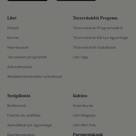
Libri
Törzsvásárlói Program
Rólunk
Törzsvásárlói Programunkról
Karrier
Törzsvásárlói Kártya egyenlege
Impresszum
Törzsvásárlói szabályzat
Társadalmi programok
Libri App
Adományozás
Akadálymentesítési nyilatkozat
Szolgáltatás
Kultúra
Boltkereső
Események
Fizetés és szállítás
Libri Magazin
Ajándékkártya egyenlege
Libri Mini Polc
Partnereinknek
Ügyfélszolgálat