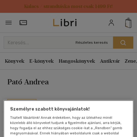
Kulacs / strandtáska most csak 1499 Ft!
Rendezés
Törzsvásárlói Kártya adatai
Rendezés
Kiadás éve szerint csökkenő
Részletes keresés
Kiadás éve szerint növekvő
Ár szerint csökkenő
Könyvek
E-könyvek
Hangoskönyvek
Antikvár
Zene,
Ár szerint növekvő
Pató Andrea
Eladott darabszám szerint csökkenő
Eladott darabszám szerint növekvő
Cím szerint A-Z
Művei
Személyre szabott könyvajánlatok!
Szerző szerint A-Z
Tisztelt Vásárlónk! Annak érdekében, hogy az ízléséhez minél
Szűrés
Rendezés
közelebb álló könyveket tudjunk a figyelmébe ajánlani, arra kérjük,
Megjelenítés
hogy fogadja el az ehhez szükséges cookie-kat a „Rendben” gomb
megnyomásával. Ennek hiányában weboldalunk csak a weboldal
20 db / oldal