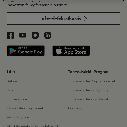
Iratkozzon fel legfrissebb híreinkért!
Hírlevél-feliratkozás
Libri a Facebookon
Libri a Youtube-on
Libri az Instagramon
Libri a LinkedInen
Libri applikáció Szerezd meg: Google P
Libri applikáció 
Libri
Törzsvásárlói Program
Rólunk
Törzsvásárlói Programunkról
Karrier
Törzsvásárlói Kártya egyenlege
Impresszum
Törzsvásárlói szabályzat
Társadalmi programok
Libri App
Adományozás
Akadálymentesítési nyilatkozat