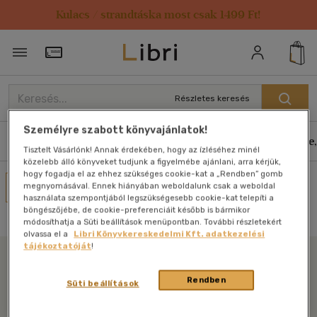
Kulacs / strandtáska most csak 1499 Ft!
Törzsvásárlói Kártya adatai
Részletes keresés
Személyre szabott könyvajánlatok!
Könyvek
E-könyvek
Hangoskönyvek
Antikvár
Zene,
Tisztelt Vásárlónk! Annak érdekében, hogy az ízléséhez minél
közelebb álló könyveket tudjunk a figyelmébe ajánlani, arra kérjük,
hogy fogadja el az ehhez szükséges cookie-kat a „Rendben” gomb
Művei
megnyomásával. Ennek hiányában weboldalunk csak a weboldal
használata szempontjából legszükségesebb cookie-kat telepíti a
Nincs találat
böngészőjébe, de cookie-preferenciáit később is bármikor
módosíthatja a Süti beállítások menüpontban. További részletekért
olvassa el a
Libri Könyvkereskedelmi Kft. adatkezelési
tájékoztatóját
!
Libri
Rendben
Süti beállítások
Legyen mindig képben az irodalommal!