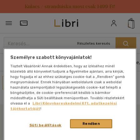
Kulacs / strandtáska most csak 1499 Ft!
Törzsvásárlói Kártya adatai
Részletes keresés
Személyre szabott könyvajánlatok!
Könyvek
E-könyvek
Hangoskönyvek
Antikvár
Zene,
Tisztelt Vásárlónk! Annak érdekében, hogy az ízléséhez minél
közelebb álló könyveket tudjunk a figyelmébe ajánlani, arra kérjük,
hogy fogadja el az ehhez szükséges cookie-kat a „Rendben” gomb
Művei
megnyomásával. Ennek hiányában weboldalunk csak a weboldal
használata szempontjából legszükségesebb cookie-kat telepíti a
Nincs találat
böngészőjébe, de cookie-preferenciáit később is bármikor
módosíthatja a Süti beállítások menüpontban. További részletekért
olvassa el a
Libri Könyvkereskedelmi Kft. adatkezelési
tájékoztatóját
!
Libri
Rendben
Süti beállítások
Legyen mindig képben az irodalommal!