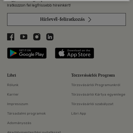
Iratkozzon fel legfrissebb híreinkért!
Hírlevél-feliratkozás
Libri a Facebookon
Libri a Youtube-on
Libri az Instagramon
Libri a LinkedInen
Libri applikáció Szerezd meg: Google P
Libri applikáció 
Libri
Törzsvásárlói Program
Rólunk
Törzsvásárlói Programunkról
Karrier
Törzsvásárlói Kártya egyenlege
Impresszum
Törzsvásárlói szabályzat
Társadalmi programok
Libri App
Adományozás
Akadálymentesítési nyilatkozat