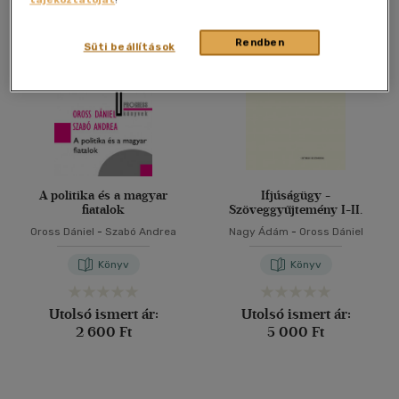
Összesen
2
db
40 db / oldal
Rendben
Süti beállítások
Alkalmaz
A politika és a magyar
Ifjúságügy -
fiatalok
Szöveggyűjtemény I-II.
Oross Dániel
-
Szabó Andrea
Nagy Ádám
-
Oross Dániel
Könyv
Könyv
Utolsó ismert ár:
Utolsó ismert ár:
2 600 Ft
5 000 Ft