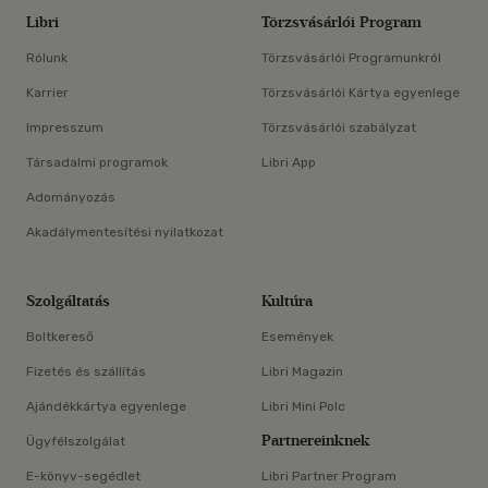
Libri
Törzsvásárlói Program
Rólunk
Törzsvásárlói Programunkról
Karrier
Törzsvásárlói Kártya egyenlege
Impresszum
Törzsvásárlói szabályzat
Társadalmi programok
Libri App
Adományozás
Akadálymentesítési nyilatkozat
Szolgáltatás
Kultúra
Boltkereső
Események
Fizetés és szállítás
Libri Magazin
Ajándékkártya egyenlege
Libri Mini Polc
Partnereinknek
Ügyfélszolgálat
E-könyv-segédlet
Libri Partner Program