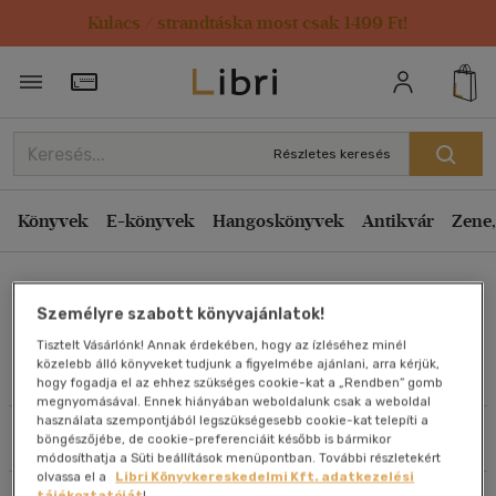
Kulacs / strandtáska most csak 1499 Ft!
Rendezés
Törzsvásárlói Kártya adatai
Rendezés
Kiadás éve szerint csökkenő
Részletes keresés
Kiadás éve szerint növekvő
Ár szerint csökkenő
Könyvek
E-könyvek
Hangoskönyvek
Antikvár
Zene,
Ár szerint növekvő
Oross Dániel
Eladott darabszám szerint csökkenő
Személyre szabott könyvajánlatok!
Eladott darabszám szerint növekvő
Tisztelt Vásárlónk! Annak érdekében, hogy az ízléséhez minél
Cím szerint A-Z
közelebb álló könyveket tudjunk a figyelmébe ajánlani, arra kérjük,
Művei
hogy fogadja el az ehhez szükséges cookie-kat a „Rendben” gomb
Szerző szerint A-Z
megnyomásával. Ennek hiányában weboldalunk csak a weboldal
használata szempontjából legszükségesebb cookie-kat telepíti a
Szűrés
Rendezés
böngészőjébe, de cookie-preferenciáit később is bármikor
Megjelenítés
módosíthatja a Süti beállítások menüpontban. További részletekért
olvassa el a
Libri Könyvkereskedelmi Kft. adatkezelési
20 db / oldal
tájékoztatóját
!