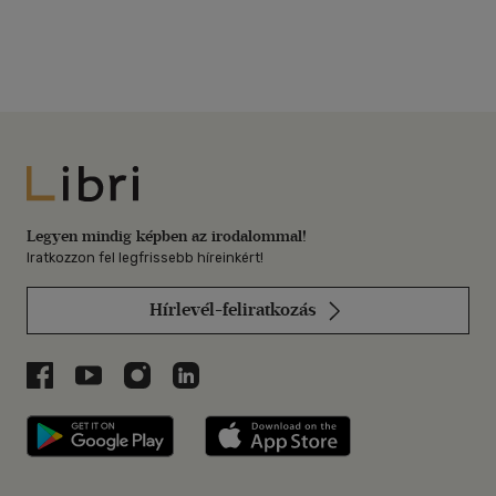
Libri
Legyen mindig képben az irodalommal!
Iratkozzon fel legfrissebb híreinkért!
Hírlevél-feliratkozás
Libri a Facebookon
Libri a Youtube-on
Libri az Instagramon
Libri a LinkedInen
Libri applikáció Szerezd meg: Google P
Libri applikáció 