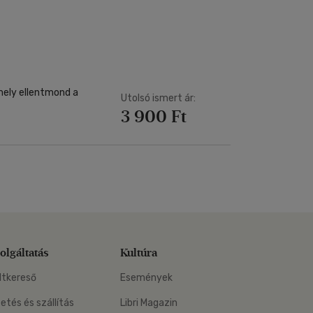
Kártya
m
Képeslap
és Természet
yv
Naptár
k
Papír, írószer
ok
mely ellentmond a
Utolsó ismert ár:
3 900 Ft
olgáltatás
Kultúra
ltkereső
Események
zetés és szállítás
Libri Magazin