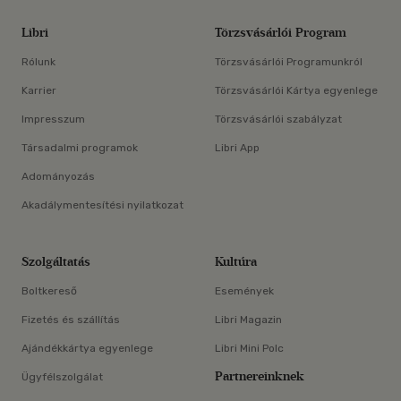
Libri
Törzsvásárlói Program
Rólunk
Törzsvásárlói Programunkról
Karrier
Törzsvásárlói Kártya egyenlege
Impresszum
Törzsvásárlói szabályzat
Társadalmi programok
Libri App
Adományozás
Akadálymentesítési nyilatkozat
Szolgáltatás
Kultúra
Boltkereső
Események
Fizetés és szállítás
Libri Magazin
Ajándékkártya egyenlege
Libri Mini Polc
Partnereinknek
Ügyfélszolgálat