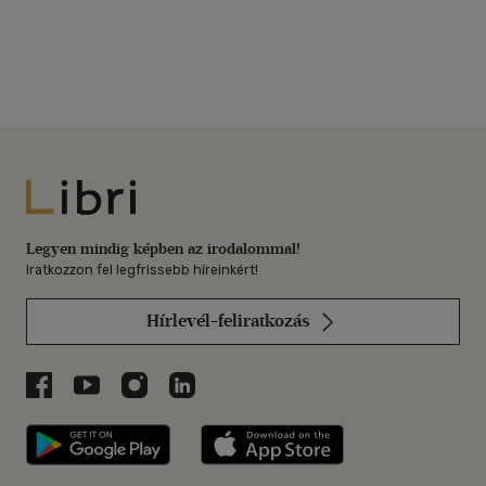
Libri
Legyen mindig képben az irodalommal!
Iratkozzon fel legfrissebb híreinkért!
Hírlevél-feliratkozás
Libri a Facebookon
Libri a Youtube-on
Libri az Instagramon
Libri a LinkedInen
Libri applikáció Szerezd meg: Google P
Libri applikáció 