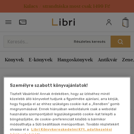
Kulacs / strandtáska most csak 1499 Ft!
Rendezés
Törzsvásárlói Kártya adatai
Rendezés
Kiadás éve szerint csökkenő
Részletes keresés
Kiadás éve szerint növekvő
Ár szerint csökkenő
Könyvek
E-könyvek
Hangoskönyvek
Antikvár
Zene,
Ár szerint növekvő
Orbán Lili Flóra
Eladott darabszám szerint csökkenő
Személyre szabott könyvajánlatok!
Eladott darabszám szerint növekvő
Tisztelt Vásárlónk! Annak érdekében, hogy az ízléséhez minél
Cím szerint A-Z
közelebb álló könyveket tudjunk a figyelmébe ajánlani, arra kérjük,
Művei
hogy fogadja el az ehhez szükséges cookie-kat a „Rendben” gomb
Szerző szerint A-Z
megnyomásával. Ennek hiányában weboldalunk csak a weboldal
használata szempontjából legszükségesebb cookie-kat telepíti a
Szűrés
Rendezés
böngészőjébe, de cookie-preferenciáit később is bármikor
Megjelenítés
módosíthatja a Süti beállítások menüpontban. További részletekért
olvassa el a
Libri Könyvkereskedelmi Kft. adatkezelési
20 db / oldal