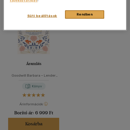
tájékoztatóját
!
Összesen
1
db
40 db / oldal
Rendben
Süti beállítások
Alkalmaz
Áramlás
Goodwill Barbara
-
Lender
Andi
-
Orbán Lili Flóra
Könyv
Árinformációk
Borító ár:
6 999 Ft
Kosárba