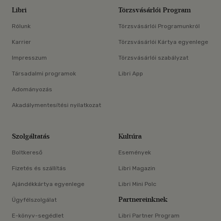
Libri
Törzsvásárlói Program
Rólunk
Törzsvásárlói Programunkról
Karrier
Törzsvásárlói Kártya egyenlege
Impresszum
Törzsvásárlói szabályzat
Társadalmi programok
Libri App
Adományozás
Akadálymentesítési nyilatkozat
Szolgáltatás
Kultúra
Boltkereső
Események
Fizetés és szállítás
Libri Magazin
Ajándékkártya egyenlege
Libri Mini Polc
Partnereinknek
Ügyfélszolgálat
E-könyv-segédlet
Libri Partner Program