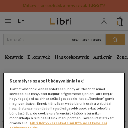
Kulacs / strandtáska most csak 1499 Ft!
Rendezés
Törzsvásárlói Kártya adatai
Rendezés
Kiadás éve szerint csökkenő
Részletes keresés
Kiadás éve szerint növekvő
Ár szerint csökkenő
Könyvek
E-könyvek
Hangoskönyvek
Antikvár
Zene,
Ár szerint növekvő
Nyilasi Judit
Eladott darabszám szerint csökkenő
Személyre szabott könyvajánlatok!
Eladott darabszám szerint növekvő
Tisztelt Vásárlónk! Annak érdekében, hogy az ízléséhez minél
Cím szerint A-Z
közelebb álló könyveket tudjunk a figyelmébe ajánlani, arra kérjük,
Művei
hogy fogadja el az ehhez szükséges cookie-kat a „Rendben” gomb
Szerző szerint A-Z
megnyomásával. Ennek hiányában weboldalunk csak a weboldal
használata szempontjából legszükségesebb cookie-kat telepíti a
Szűrés
Rendezés
böngészőjébe, de cookie-preferenciáit később is bármikor
Megjelenítés
módosíthatja a Süti beállítások menüpontban. További részletekért
olvassa el a
Libri Könyvkereskedelmi Kft. adatkezelési
20 db / oldal
tájékoztatóját
!