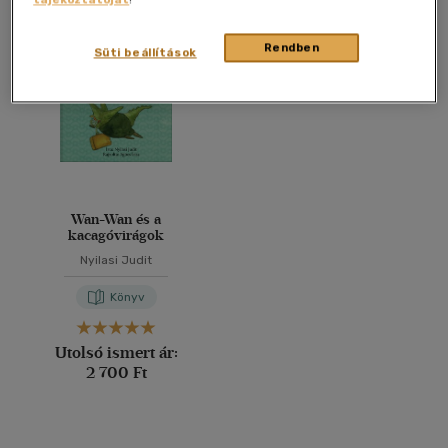
Összesen
1
db
40 db / oldal
Rendben
Süti beállítások
Alkalmaz
Wan-Wan és a
kacagóvirágok
Nyilasi Judit
Könyv
Utolsó ismert ár:
2 700 Ft