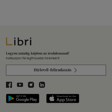
Libri
Legyen mindig képben az irodalommal!
Iratkozzon fel legfrissebb híreinkért!
Hírlevél-feliratkozás
Libri a Facebookon
Libri a Youtube-on
Libri az Instagramon
Libri a LinkedInen
Libri applikáció Szerezd meg: Google P
Libri applikáció 