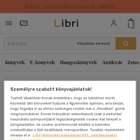
Kulacs / strandtáska most csak 1499 Ft!
Rendezés
Törzsvásárlói Kártya adatai
Rendezés
Kiadás éve szerint csökkenő
Részletes keresés
Kiadás éve szerint növekvő
Ár szerint csökkenő
Könyvek
E-könyvek
Hangoskönyvek
Antikvár
Zene,
Ár szerint növekvő
Norman Alexander
Eladott darabszám szerint csökkenő
Személyre szabott könyvajánlatok!
Eladott darabszám szerint növekvő
Tisztelt Vásárlónk! Annak érdekében, hogy az ízléséhez minél
Cím szerint A-Z
közelebb álló könyveket tudjunk a figyelmébe ajánlani, arra kérjük,
Művei
hogy fogadja el az ehhez szükséges cookie-kat a „Rendben” gomb
Szerző szerint A-Z
megnyomásával. Ennek hiányában weboldalunk csak a weboldal
használata szempontjából legszükségesebb cookie-kat telepíti a
Szűrés
Rendezés
böngészőjébe, de cookie-preferenciáit később is bármikor
Megjelenítés
módosíthatja a Süti beállítások menüpontban. További részletekért
olvassa el a
Libri Könyvkereskedelmi Kft. adatkezelési
20 db / oldal