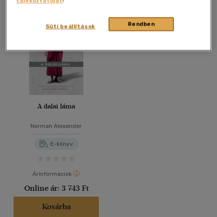
tájékoztatóját
!
Összesen
1
db
40 db / oldal
Rendben
Süti beállítások
Alkalmaz
A dalai láma
Norman Alexander
E-könyv
Árinformációk
Online ár:
3 743 Ft
Kosárba