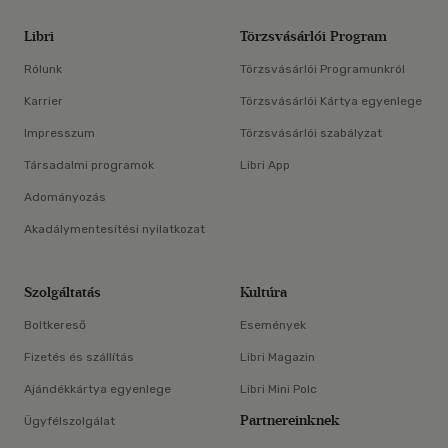
Libri
Törzsvásárlói Program
Rólunk
Törzsvásárlói Programunkról
Karrier
Törzsvásárlói Kártya egyenlege
Impresszum
Törzsvásárlói szabályzat
Társadalmi programok
Libri App
Adományozás
Akadálymentesítési nyilatkozat
Szolgáltatás
Kultúra
Boltkereső
Események
Fizetés és szállítás
Libri Magazin
Ajándékkártya egyenlege
Libri Mini Polc
Partnereinknek
Ügyfélszolgálat