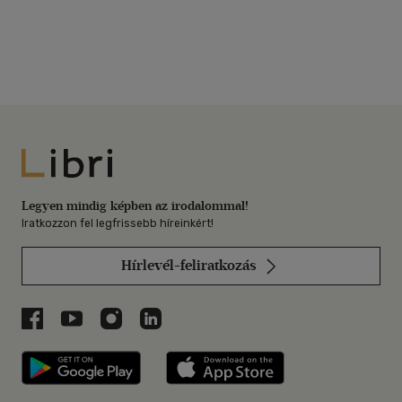
Libri
Legyen mindig képben az irodalommal!
Iratkozzon fel legfrissebb híreinkért!
Hírlevél-feliratkozás
Libri a Facebookon
Libri a Youtube-on
Libri az Instagramon
Libri a LinkedInen
Libri applikáció Szerezd meg: Google P
Libri applikáció 