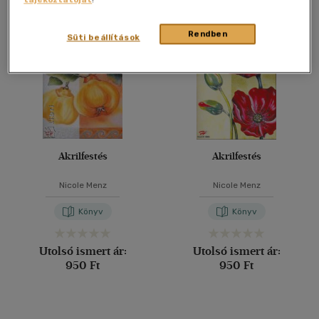
Összesen
2
db
40 db / oldal
Rendben
Süti beállítások
Alkalmaz
Akrilfestés
Akrilfestés
Nicole Menz
Nicole Menz
Könyv
Könyv
Utolsó ismert ár:
Utolsó ismert ár:
950 Ft
950 Ft