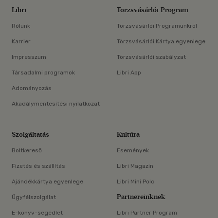
Libri
Törzsvásárlói Program
Rólunk
Törzsvásárlói Programunkról
Karrier
Törzsvásárlói Kártya egyenlege
Impresszum
Törzsvásárlói szabályzat
Társadalmi programok
Libri App
Adományozás
Akadálymentesítési nyilatkozat
Szolgáltatás
Kultúra
Boltkereső
Események
Fizetés és szállítás
Libri Magazin
Ajándékkártya egyenlege
Libri Mini Polc
Partnereinknek
Ügyfélszolgálat
E-könyv-segédlet
Libri Partner Program