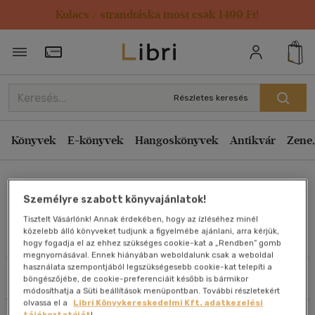
Kulacs / strandtáska most csak 1499 Ft!
Rendezés
Törzsvásárlói Kártya adatai
Rendezés
Kiadás éve szerint csökkenő
Részletes keresés
Kiadás éve szerint növekvő
Ár szerint csökkenő
Könyvek
E-könyvek
Hangoskönyvek
Antikvár
Zene,
Ár szerint növekvő
Nicole Menz
Eladott darabszám szerint csökkenő
Személyre szabott könyvajánlatok!
Eladott darabszám szerint növekvő
Tisztelt Vásárlónk! Annak érdekében, hogy az ízléséhez minél
Cím szerint A-Z
közelebb álló könyveket tudjunk a figyelmébe ajánlani, arra kérjük,
Művei
hogy fogadja el az ehhez szükséges cookie-kat a „Rendben” gomb
Szerző szerint A-Z
megnyomásával. Ennek hiányában weboldalunk csak a weboldal
használata szempontjából legszükségesebb cookie-kat telepíti a
Szűrés
Rendezés
böngészőjébe, de cookie-preferenciáit később is bármikor
Megjelenítés
módosíthatja a Süti beállítások menüpontban. További részletekért
olvassa el a
Libri Könyvkereskedelmi Kft. adatkezelési
20 db / oldal
tájékoztatóját
!