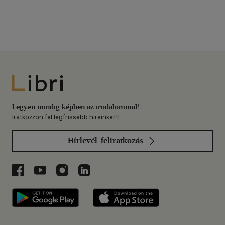
Libri
Legyen mindig képben az irodalommal!
Iratkozzon fel legfrissebb híreinkért!
Hírlevél-feliratkozás
Libri a Facebookon
Libri a Youtube-on
Libri az Instagramon
Libri a LinkedInen
Libri applikáció Szerezd meg: Google P
Libri applikáció 