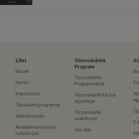
Libri
Törzsvásárlói
Sz
Program
Rólunk
Bo
Törzsvásárlói
Karrier
Fi
Programunkról
Impresszum
Aj
Törzsvásárlói Kártya
eg
egyenlege
Társadalmi programok
Üg
Törzsvásárlói
Adományozás
szabályzat
E-
Akadálymentesítési
Libri App
nyilatkozat
El