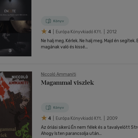
nyelvű
Egyéb áru,
jaink, bulvár, politika
jaink, bulvár, politika
jaink, bulvár, politika
Sport, természetjárás
Ismeretterjesztő
Hangzóanyag
Történelem
Szatíra
Tudomány és Természet
Térkép
Térkép
Történele
szolgáltatás
Pénz, gazdaság, üzleti élet
lvkönyv, szótár, idegen nyelvű
lvkönyv, szótár, idegen nyelvű
tár
Számítástechnika, internet
Játékfilm
Papír, írószer
Tudomány és Természet
Színház
Utazás
Történelem
Naptár
Tudomány 
E-hangoskön
Sport, természetjárás
Könyv
Kaland
Természetfilm
Kártya
Utazás
Társasjátéko
4
| Európa Könyvkiadó Kft. | 2012
Kötelező
Thriller,Pszicho-
Kreatív játék
olvasmányok-
thriller
Ne halj meg. Kérlek. Ne halj meg. Majd én segítek. 
filmfeld.
magának való és kissé...
Történelmi
Krimi
Tv-sorozatok
Misztikus
Niccoló Ammaniti
Magammal viszlek
Könyv
4
| Európa Könyvkiadó Kft. | 2009
Az óriási sikerű Én nem félek és a tavalyelőtt St
Ahogy Isten parancsolja után...