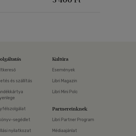
olgáltatás
Kultúra
ltkereső
Események
zetés és szállítás
Libri Magazin
ándékkártya
Libri Mini Polc
yenlege
Partnereinknek
yfélszolgálat
könyv-segédlet
Libri Partner Program
állási nyilatkozat
Médiaajánlat