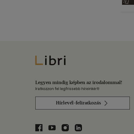
Libri
Legyen mindig képben az irodalommal!
Iratkozzon fel legfrissebb híreinkért!
Hírlevél-feliratkozás
Libri a Facebookon
Libri a Youtube-on
Libri az Instagramon
Libri a LinkedInen