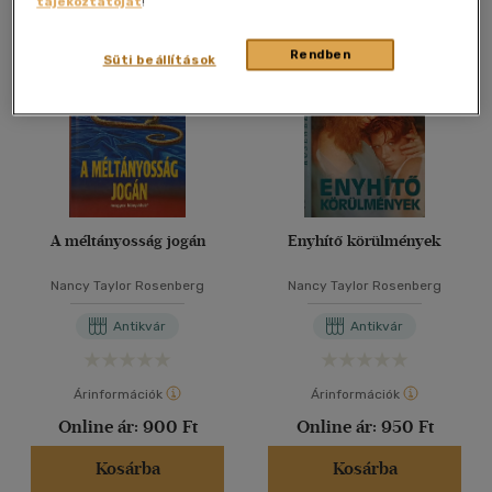
tájékoztatóját
!
Összesen
2
db
40 db / oldal
Rendben
Süti beállítások
Alkalmaz
A méltányosság jogán
Enyhítő körülmények
Nancy Taylor Rosenberg
Nancy Taylor Rosenberg
Antikvár
Antikvár
Árinformációk
Árinformációk
Online ár:
900 Ft
Online ár:
950 Ft
Kosárba
Kosárba