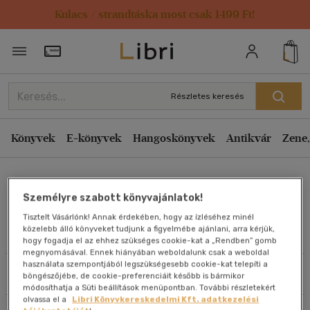
Kulacs / strandtáska most csak 1499 Ft!
Rendezés
Törzsvásárlói Kártya adatai
Rendezés
Kiadás éve szerint csökkenő
Részletes keresés
Kiadás éve szerint növekvő
Ár szerint csökkenő
Könyvek
E-könyvek
Hangoskönyvek
Antikvár
Zene,
Ár szerint növekvő
Nancy Taylor Rosenberg
Eladott darabszám szerint csökkenő
Személyre szabott könyvajánlatok!
Eladott darabszám szerint növekvő
Tisztelt Vásárlónk! Annak érdekében, hogy az ízléséhez minél
Cím szerint A-Z
közelebb álló könyveket tudjunk a figyelmébe ajánlani, arra kérjük,
Művei
hogy fogadja el az ehhez szükséges cookie-kat a „Rendben” gomb
Szerző szerint A-Z
megnyomásával. Ennek hiányában weboldalunk csak a weboldal
használata szempontjából legszükségesebb cookie-kat telepíti a
Szűrés
Rendezés
böngészőjébe, de cookie-preferenciáit később is bármikor
Megjelenítés
módosíthatja a Süti beállítások menüpontban. További részletekért
olvassa el a
Libri Könyvkereskedelmi Kft. adatkezelési
20 db / oldal