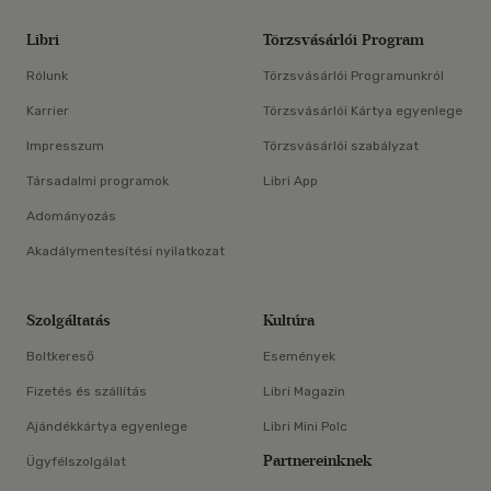
Libri
Törzsvásárlói Program
Rólunk
Törzsvásárlói Programunkról
Karrier
Törzsvásárlói Kártya egyenlege
Impresszum
Törzsvásárlói szabályzat
Társadalmi programok
Libri App
Adományozás
Akadálymentesítési nyilatkozat
Szolgáltatás
Kultúra
Boltkereső
Események
Fizetés és szállítás
Libri Magazin
Ajándékkártya egyenlege
Libri Mini Polc
Partnereinknek
Ügyfélszolgálat