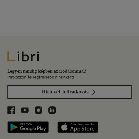
Libri
Legyen mindig képben az irodalommal!
Iratkozzon fel legfrissebb híreinkért!
Hírlevél-feliratkozás
Libri a Facebookon
Libri a Youtube-on
Libri az Instagramon
Libri a LinkedInen
Libri applikáció Szerezd meg: Google P
Libri applikáció 