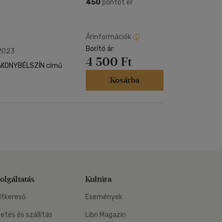
Kártya
450
pontot ér
Vallás, mitológia
m
Képeslap
és Természet
yv
Naptár
Árinformációk
k
Borító ár:
Papír, írószer
 2023
4 500 Ft
ok
BAKONYBÉLSZÍN című
Kosárba
olgáltatás
Kultúra
ltkereső
Események
zetés és szállítás
Libri Magazin