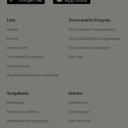
Libri
Törzsvásárlói Program
Rólunk
Törzsvásárlói Programunkról
Karrier
Törzsvásárlói Kártya egyenlege
Impresszum
Törzsvásárlói szabályzat
Társadalmi programok
Libri App
Adományozás
Akadálymentesítési nyilatkozat
Szolgáltatás
Kultúra
Boltkereső
Események
Fizetés és szállítás
Libri Magazin
Ajándékkártya egyenlege
Libri Mini Polc