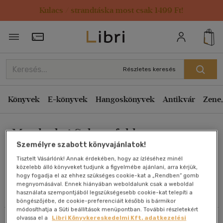
Kulacs / strandtáska most csak 1499 Ft!
Rendezés
Törzsvásárlói Kártya adatai
Rendezés
Kiadás éve szerint csökkenő
Részletes keresés
Kiadás éve szerint növekvő
Ár szerint csökkenő
Könyvek
E-könyvek
Hangoskönyvek
Antikvár
Zene,
Ár szerint növekvő
Mordechai Schoenfeld
Eladott darabszám szerint csökkenő
Személyre szabott könyvajánlatok!
Eladott darabszám szerint növekvő
Tisztelt Vásárlónk! Annak érdekében, hogy az ízléséhez minél
Cím szerint A-Z
közelebb álló könyveket tudjunk a figyelmébe ajánlani, arra kérjük,
Művei
hogy fogadja el az ehhez szükséges cookie-kat a „Rendben” gomb
Szerző szerint A-Z
megnyomásával. Ennek hiányában weboldalunk csak a weboldal
használata szempontjából legszükségesebb cookie-kat telepíti a
Olvasói vélemények
böngészőjébe, de cookie-preferenciáit később is bármikor
Megjelenítés
módosíthatja a Süti beállítások menüpontban. További részletekért
olvassa el a
Libri Könyvkereskedelmi Kft. adatkezelési
Szűrés
Rendezés
20 db / oldal