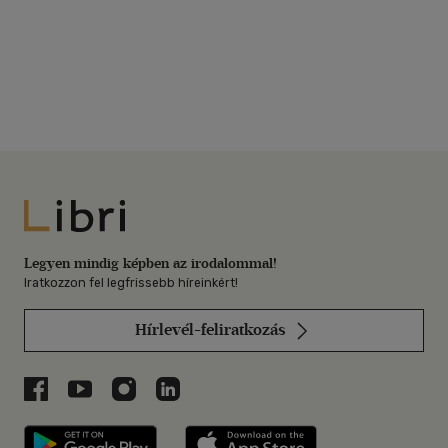
Libri
Legyen mindig képben az irodalommal!
Iratkozzon fel legfrissebb híreinkért!
Hírlevél-feliratkozás
Libri a Facebookon
Libri a Youtube-on
Libri az Instagramon
Libri a LinkedInen
Libri applikáció Szerezd meg: Google P
Libri applikáció 