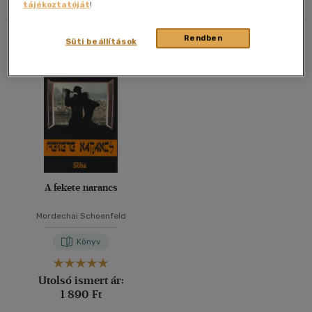
tájékoztatóját
!
40 db / oldal
Összesen
1
db
Rendben
Süti beállítások
Alkalmaz
A fekete narancs
Mordechai Schoenfeld
Könyv
Utolsó ismert ár:
1 890 Ft