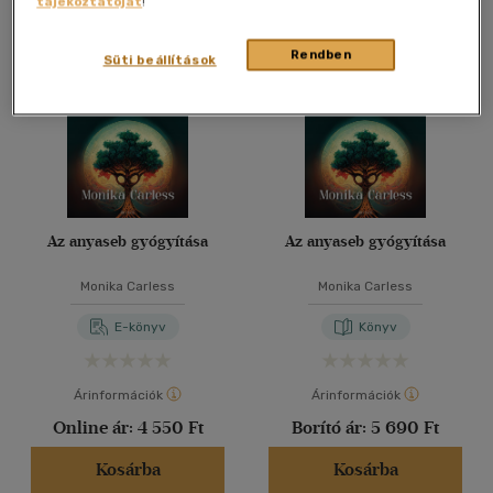
tájékoztatóját
!
Összesen
2
db
40 db / oldal
Rendben
Süti beállítások
Alkalmaz
Az anyaseb gyógyítása
Az anyaseb gyógyítása
Monika Carless
Monika Carless
E-könyv
Könyv
Árinformációk
Árinformációk
Online ár:
4 550 Ft
Borító ár:
5 690 Ft
Kosárba
Kosárba