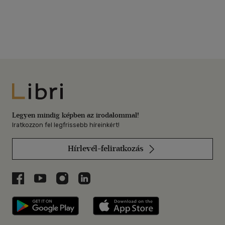
Libri
Legyen mindig képben az irodalommal!
Iratkozzon fel legfrissebb híreinkért!
Hírlevél-feliratkozás
Libri a Facebookon
Libri a Youtube-on
Libri az Instagramon
Libri a LinkedInen
Libri applikáció Szerezd meg: Google P
Libri applikáció 