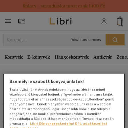
Kulacs / strandtáska most csak 1499 Ft!
Rendezés
Törzsvásárlói Kártya adatai
Rendezés
Kiadás éve szerint csökkenő
Részletes keresés
Kiadás éve szerint növekvő
Ár szerint csökkenő
Könyvek
E-könyvek
Hangoskönyvek
Antikvár
Zene,
Ár szerint növekvő
Monika Carless
Eladott darabszám szerint csökkenő
Személyre szabott könyvajánlatok!
Eladott darabszám szerint növekvő
Tisztelt Vásárlónk! Annak érdekében, hogy az ízléséhez minél
Cím szerint A-Z
közelebb álló könyveket tudjunk a figyelmébe ajánlani, arra kérjük,
Művei
hogy fogadja el az ehhez szükséges cookie-kat a „Rendben” gomb
Szerző szerint A-Z
megnyomásával. Ennek hiányában weboldalunk csak a weboldal
használata szempontjából legszükségesebb cookie-kat telepíti a
Szűrés
Rendezés
böngészőjébe, de cookie-preferenciáit később is bármikor
Megjelenítés
módosíthatja a Süti beállítások menüpontban. További részletekért
olvassa el a
Libri Könyvkereskedelmi Kft. adatkezelési
20 db / oldal