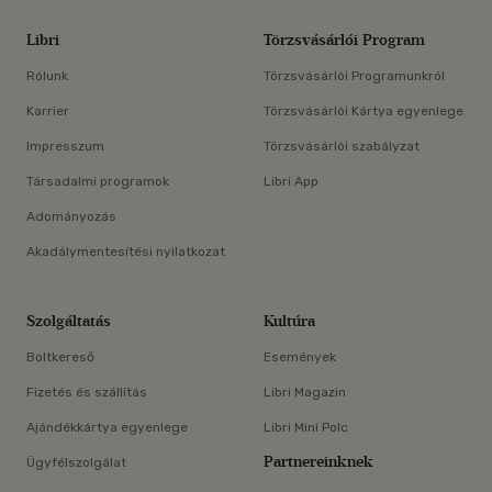
Libri
Törzsvásárlói Program
Rólunk
Törzsvásárlói Programunkról
Karrier
Törzsvásárlói Kártya egyenlege
Impresszum
Törzsvásárlói szabályzat
Társadalmi programok
Libri App
Adományozás
Akadálymentesítési nyilatkozat
Szolgáltatás
Kultúra
Boltkereső
Események
Fizetés és szállítás
Libri Magazin
Ajándékkártya egyenlege
Libri Mini Polc
Partnereinknek
Ügyfélszolgálat