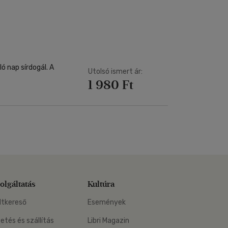
Kártya
Vallás, mitológia
m
Képeslap
és Természet
yv
Naptár
k
Papír, írószer
ok
ló nap sírdogál. A
Utolsó ismert ár:
1 980 Ft
olgáltatás
Kultúra
ltkereső
Események
zetés és szállítás
Libri Magazin