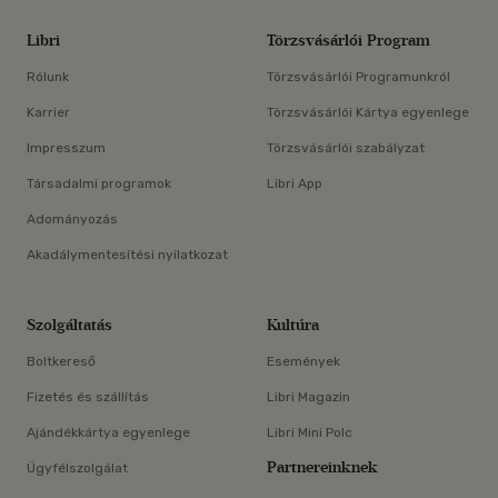
Libri
Törzsvásárlói Program
Rólunk
Törzsvásárlói Programunkról
Karrier
Törzsvásárlói Kártya egyenlege
Impresszum
Törzsvásárlói szabályzat
Társadalmi programok
Libri App
Adományozás
Akadálymentesítési nyilatkozat
Szolgáltatás
Kultúra
Boltkereső
Események
Fizetés és szállítás
Libri Magazin
Ajándékkártya egyenlege
Libri Mini Polc
Partnereinknek
Ügyfélszolgálat