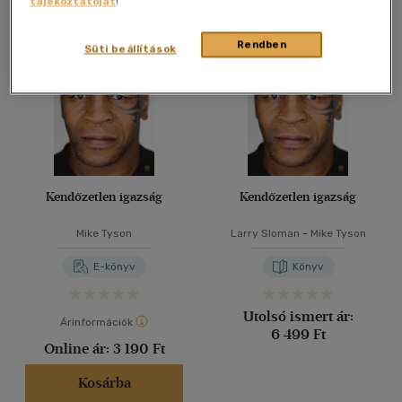
tájékoztatóját
!
Összesen
2
db
40 db / oldal
Rendben
Süti beállítások
Alkalmaz
Kendőzetlen igazság
Kendőzetlen igazság
Mike Tyson
Larry Sloman
-
Mike Tyson
E-könyv
Könyv
Utolsó ismert ár:
Árinformációk
6 499 Ft
Online ár:
3 190 Ft
Kosárba