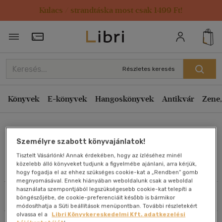
Kulacs / strandtáska most csak 1499 Ft!
Rendezés
Törzsvásárlói Kártya adatai
Rendezés
Kiadás éve szerint csökkenő
Részletes keresés
Kiadás éve szerint növekvő
Ár szerint csökkenő
Könyvek
E-könyvek
Hangoskönyvek
Antikvár
Zene,
Ár szerint növekvő
Mike Tyson
Eladott darabszám szerint csökkenő
Személyre szabott könyvajánlatok!
Eladott darabszám szerint növekvő
Tisztelt Vásárlónk! Annak érdekében, hogy az ízléséhez minél
Cím szerint A-Z
közelebb álló könyveket tudjunk a figyelmébe ajánlani, arra kérjük,
Művei
hogy fogadja el az ehhez szükséges cookie-kat a „Rendben” gomb
Szerző szerint A-Z
megnyomásával. Ennek hiányában weboldalunk csak a weboldal
használata szempontjából legszükségesebb cookie-kat telepíti a
Szűrés
Rendezés
böngészőjébe, de cookie-preferenciáit később is bármikor
Megjelenítés
módosíthatja a Süti beállítások menüpontban. További részletekért
olvassa el a
Libri Könyvkereskedelmi Kft. adatkezelési
20 db / oldal