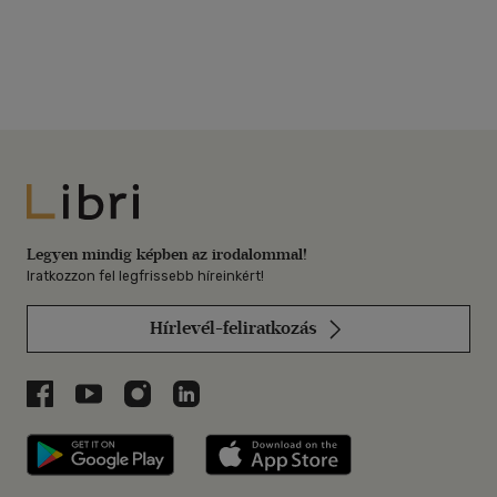
Libri
Legyen mindig képben az irodalommal!
Iratkozzon fel legfrissebb híreinkért!
Hírlevél-feliratkozás
Libri a Facebookon
Libri a Youtube-on
Libri az Instagramon
Libri a LinkedInen
Libri applikáció Szerezd meg: Google P
Libri applikáció 