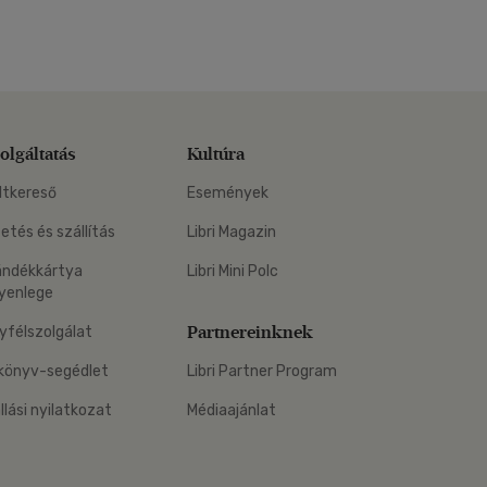
olgáltatás
Kultúra
ltkereső
Események
zetés és szállítás
Libri Magazin
ándékkártya
Libri Mini Polc
yenlege
Partnereinknek
yfélszolgálat
könyv-segédlet
Libri Partner Program
állási nyilatkozat
Médiaajánlat