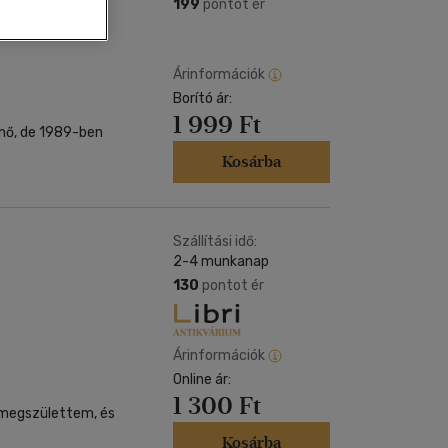
Kártya
199
pontot ér
Vallás, mitológia
m
Képeslap
és Természet
yv
Naptár
Árinformációk
k
Borító ár:
Papír, írószer
1 999 Ft
ok
ónő, de 1989-ben
Kosárba
Szállítási idő:
2-4 munkanap
130
pontot ér
Árinformációk
Online ár:
1 300 Ft
r megszülettem, és
Kosárba