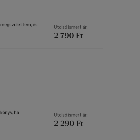
or megszülettem, és
Utolsó ismert ár:
2 790 Ft
 könyv, ha
Utolsó ismert ár:
2 290 Ft