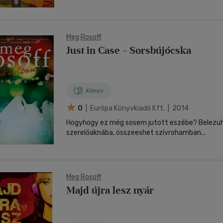
Meg Rosoff
Just in Case - Sorsbújócska
Könyv
0
| Európa Könyvkiadó Kft. | 2014
Hogyhogy ez még sosem jutott eszébe? Belezu
szerelőaknába, összeeshet szívrohamban...
Meg Rosoff
Majd újra lesz nyár