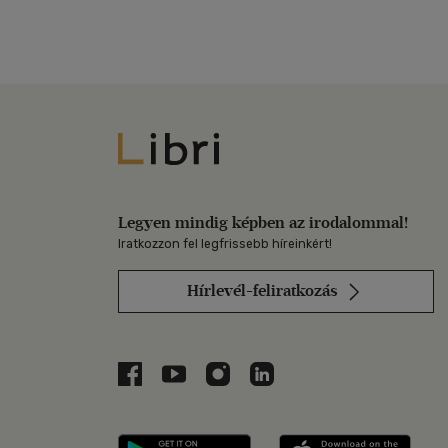
Libri
Legyen mindig képben az irodalommal!
Iratkozzon fel legfrissebb híreinkért!
Hírlevél-feliratkozás
Libri a Facebookon
Libri a Youtube-on
Libri az Instagramon
Libri a LinkedInen
Libri applikáció Szerezd m
Libri