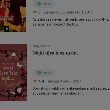
Könyv
5
| Európa Könyvkiadó Kft. | 2013
"Elizabeth a nevem, de senki sem szólít így. Mik
az apám rám nézett, biztos...
Meg Rosoff
Majd újra lesz nyár...
Könyv
4.4
| Animus Kiadó | 2007
Sokkal könnyebb volna elmondani, miről szól ez a
egyszerűen egy nehéz időkben...