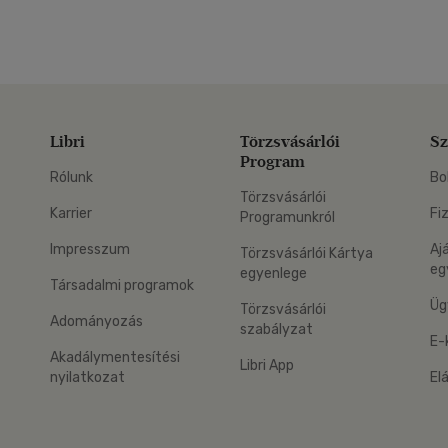
Libri
Törzsvásárlói
Sz
Program
Rólunk
Bo
Törzsvásárlói
Karrier
Fi
Programunkról
Impresszum
Aj
Törzsvásárlói Kártya
eg
egyenlege
Társadalmi programok
Üg
Törzsvásárlói
Adományozás
szabályzat
E-
Akadálymentesítési
Libri App
nyilatkozat
El
eg: Google Play
 applikáció Letölthető az App Store-ból