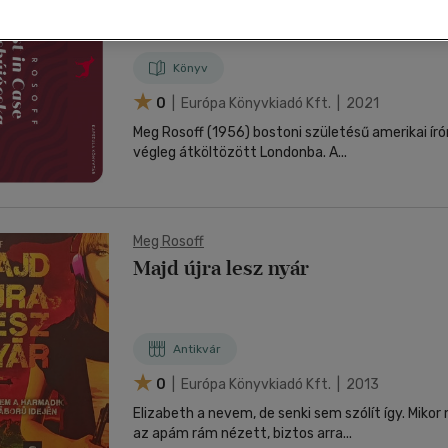
nyelvű
Egyéb áru,
jaink, bulvár, politika
jaink, bulvár, politika
Sport, természetjárás
Ismeretterjesztő
Nyelvkönyv, szótár, idegen nyelvű
Hangzóanyag
Történelem
Szatíra
Történelem
Térkép
Történele
szolgáltatás
Pénz, gazdaság, üzleti élet
lvkönyv, szótár, idegen nyelvű
lvkönyv, szótár, idegen nyelvű
Számítástechnika, internet
Játékfilm
Pénz, gazdaság, üzleti élet
Papír, írószer
Tudomány és Természet
Színház
Tudomány és Természet
Naptár
Tudomány 
E-hangoskön
Sport, természetjárás
Könyv
Kaland
Természetfilm
Kártya
Utazás
Társasjátéko
0
| Európa Könyvkiadó Kft. | 2021
Kötelező
Thriller,Pszicho-
Kreatív játék
olvasmányok-
thriller
Meg Rosoff (1956) bostoni születésű amerikai ír
filmfeld.
végleg átköltözött Londonba. A...
Történelmi
Krimi
Tv-sorozatok
Misztikus
Meg Rosoff
Majd újra lesz nyár
Antikvár
0
| Európa Könyvkiadó Kft. | 2013
Elizabeth a nevem, de senki sem szólít így. Miko
az apám rám nézett, biztos arra...