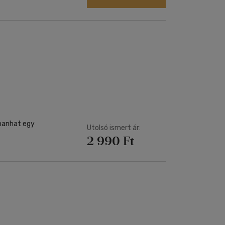
hanhat egy
Utolsó ismert ár:
2 990 Ft