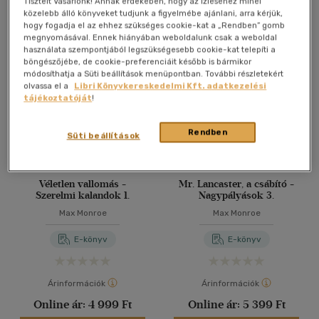
Tisztelt Vásárlónk! Annak érdekében, hogy az ízléséhez minél
közelebb álló könyveket tudjunk a figyelmébe ajánlani, arra kérjük,
hogy fogadja el az ehhez szükséges cookie-kat a „Rendben” gomb
megnyomásával. Ennek hiányában weboldalunk csak a weboldal
használata szempontjából legszükségesebb cookie-kat telepíti a
böngészőjébe, de cookie-preferenciáit később is bármikor
módosíthatja a Süti beállítások menüpontban. További részletekért
olvassa el a
Libri Könyvkereskedelmi Kft. adatkezelési
tájékoztatóját
!
Rendben
Süti beállítások
Véletlen vallomás -
Mr. Lancaster, a csábító -
Szerelmi kalandok 1.
Nagypályások 3.
Max Monroe
Max Monroe
E-könyv
E-könyv
Árinformációk
Árinformációk
Online ár:
4 999 Ft
Online ár:
5 399 Ft