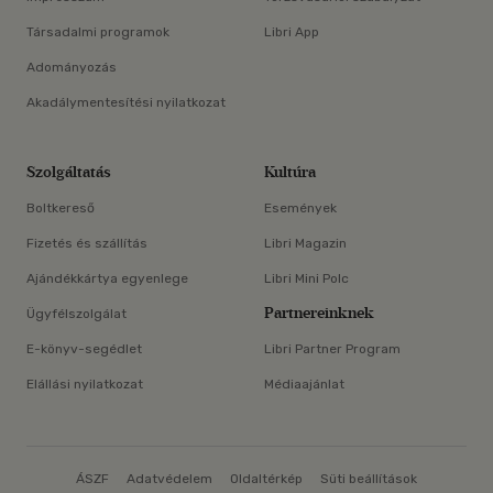
Társadalmi programok
Libri App
Adományozás
Akadálymentesítési nyilatkozat
Szolgáltatás
Kultúra
Boltkereső
Események
Fizetés és szállítás
Libri Magazin
Ajándékkártya egyenlege
Libri Mini Polc
Partnereinknek
Ügyfélszolgálat
E-könyv-segédlet
Libri Partner Program
Elállási nyilatkozat
Médiaajánlat
ÁSZF
Adatvédelem
Oldaltérkép
Süti beállítások