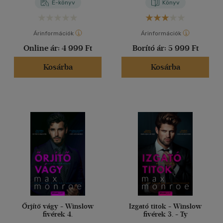
E-könyv
Könyv
Árinformációk
Árinformációk
Online ár:
4 999 Ft
Borító ár:
5 999 Ft
Kosárba
Kosárba
Őrjítő vágy - Winslow
Izgató titok - Winslow
fivérek 4.
fivérek 3. - Ty