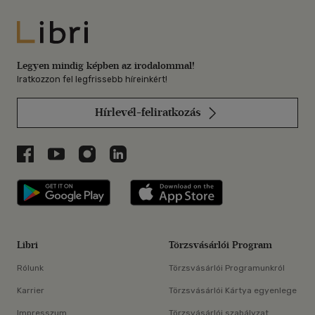
Libri
Legyen mindig képben az irodalommal!
Iratkozzon fel legfrissebb híreinkért!
Hírlevél-feliratkozás
Libri a Facebookon
Libri a Youtube-on
Libri az Instagramon
Libri a LinkedInen
Libri applikáció Szerezd meg: Google P
Libri applikáció 
Libri
Törzsvásárlói Program
Rólunk
Törzsvásárlói Programunkról
Karrier
Törzsvásárlói Kártya egyenlege
Impresszum
Törzsvásárlói szabályzat