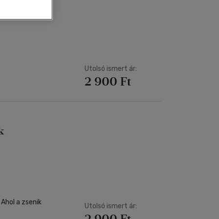
Kártya
Vallás, mitológia
m
Képeslap
és Természet
yv
Naptár
k
Papír, írószer
ok
Utolsó ismert ár:
2 900 Ft
k
Ahol a zsenik
Utolsó ismert ár:
2 900 Ft