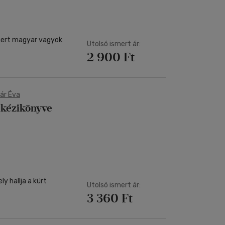
mert magyar vagyok
Utolsó ismert ár:
2 900 Ft
ár Éva
t kézikönyve
ly hallja a kürt
Utolsó ismert ár:
3 360 Ft