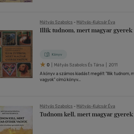
Mátyás Szabolcs
-
Mátyás-Kulcsár Éva
Illik tudnom, mert magyar gyerek
Könyv
0
| Mátyás Szabolcs És Társa | 2011
A könyv a számos kiadást megélt "Illik tudnom,
vagyok" című könyv...
Mátyás Szabolcs
-
Mátyás-Kulcsár Éva
Tudnom kell, mert magyar gyerek