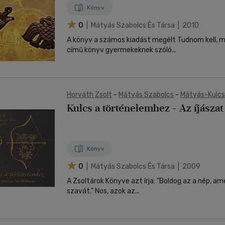
Könyv
0
| Mátyás Szabolcs És Társa | 2010
A könyv a számos kiadást megélt Tudnom kell, 
című könyv gyermekeknek szóló...
Horváth Zsolt
-
Mátyás Szabolcs
-
Mátyás-Kulcs
Kulcs a történelemhez - Az íjásza
Könyv
0
| Mátyás Szabolcs És Társa | 2009
A Zsoltárok Könyve azt írja: "Boldog az a nép, ame
szavát." Nos, azok az...