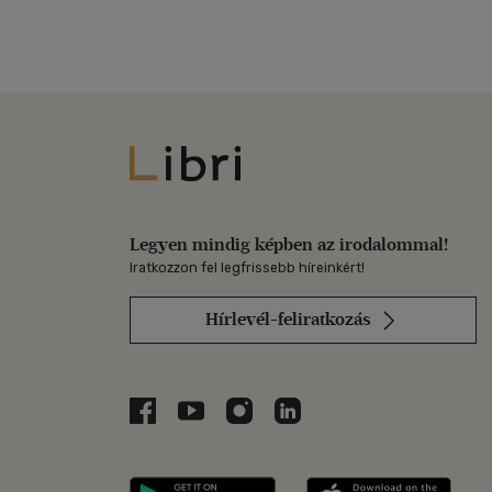
Libri
Legyen mindig képben az irodalommal!
Iratkozzon fel legfrissebb híreinkért!
Hírlevél-feliratkozás
Libri a Facebookon
Libri a Youtube-on
Libri az Instagramon
Libri a LinkedInen
Libri applikáció Szerezd m
Libri