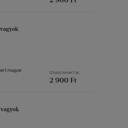
 vagyok
 mert magyar
Utolsó ismert ár:
2 900 Ft
 vagyok