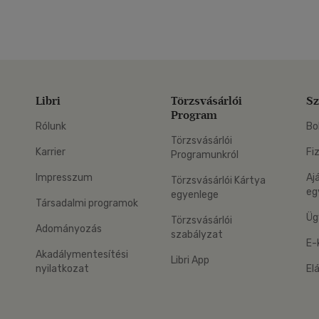
Libri
Törzsvásárlói
Sz
Program
Rólunk
Bo
Törzsvásárlói
Karrier
Fi
Programunkról
Impresszum
Aj
Törzsvásárlói Kártya
eg
egyenlege
Társadalmi programok
Üg
Törzsvásárlói
Adományozás
szabályzat
E-
Akadálymentesítési
Libri App
nyilatkozat
El
eg: Google Play
 applikáció Letölthető az App Store-ból