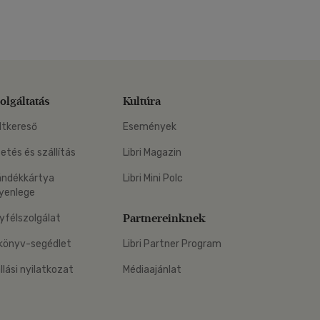
olgáltatás
Kultúra
ltkereső
Események
zetés és szállítás
Libri Magazin
ándékkártya
Libri Mini Polc
yenlege
Partnereinknek
yfélszolgálat
könyv-segédlet
Libri Partner Program
állási nyilatkozat
Médiaajánlat