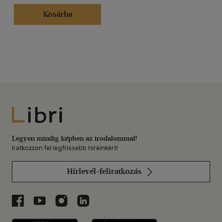
Kosárba
Libri
Legyen mindig képben az irodalommal!
Iratkozzon fel legfrissebb híreinkért!
Hírlevél-feliratkozás
Libri a Facebookon
Libri a Youtube-on
Libri az Instagramon
Libri a LinkedInen