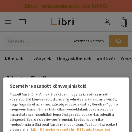
Kulacs / strandtáska most csak 1499 Ft!
Rendezés
Törzsvásárlói Kártya adatai
Rendezés
Kiadás éve szerint csökkenő
Részletes keresés
Kiadás éve szerint növekvő
Ár szerint csökkenő
Könyvek
E-könyvek
Hangoskönyvek
Antikvár
Zene,
Ár szerint növekvő
Martin Faulks
Eladott darabszám szerint csökkenő
Személyre szabott könyvajánlatok!
Eladott darabszám szerint növekvő
Tisztelt Vásárlónk! Annak érdekében, hogy az ízléséhez minél
Cím szerint A-Z
közelebb álló könyveket tudjunk a figyelmébe ajánlani, arra kérjük,
Művei
hogy fogadja el az ehhez szükséges cookie-kat a „Rendben” gomb
Szerző szerint A-Z
megnyomásával. Ennek hiányában weboldalunk csak a weboldal
használata szempontjából legszükségesebb cookie-kat telepíti a
Olvasói vélemények
böngészőjébe, de cookie-preferenciáit később is bármikor
Megjelenítés
módosíthatja a Süti beállítások menüpontban. További részletekért
olvassa el a
Libri Könyvkereskedelmi Kft. adatkezelési
Szűrés
Rendezés
20 db / oldal