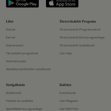
Libri applikáció Szerezd meg: Google P
Libri applikáció 
Libri
Törzsvásárlói Program
Rólunk
Törzsvásárlói Programunkról
Karrier
Törzsvásárlói Kártya egyenlege
Impresszum
Törzsvásárlói szabályzat
Társadalmi programok
Libri App
Adományozás
Akadálymentesítési nyilatkozat
Szolgáltatás
Kultúra
Boltkereső
Események
Fizetés és szállítás
Libri Magazin
Ajándékkártya egyenlege
Libri Mini Polc