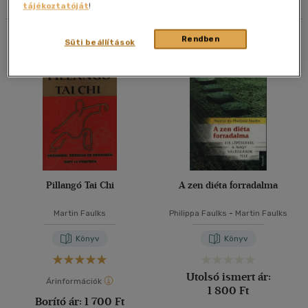
tájékoztatóját
!
40 db / oldal
Összesen
2
db
Rendben
Süti beállítások
Alkalmaz
Pillangó Tai Chi
A zen diéta forradalma
Martin Faulks
Philippa Faulks
-
Martin Faulks
Könyv
Könyv
Utolsó ismert ár:
Árinformációk
1 800 Ft
Borító ár:
1 700 Ft