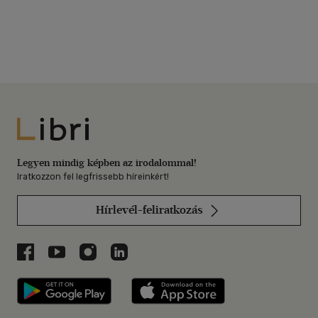
Libri
Legyen mindig képben az irodalommal!
Iratkozzon fel legfrissebb híreinkért!
Hírlevél-feliratkozás
Libri a Facebookon
Libri a Youtube-on
Libri az Instagramon
Libri a LinkedInen
Libri applikáció Szerezd meg: Google P
Libri applikáció 