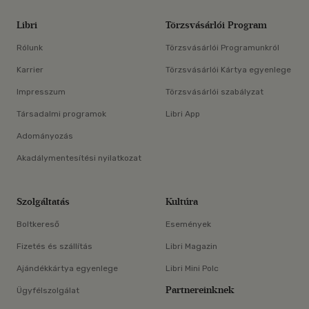
Libri
Törzsvásárlói Program
Rólunk
Törzsvásárlói Programunkról
Karrier
Törzsvásárlói Kártya egyenlege
Impresszum
Törzsvásárlói szabályzat
Társadalmi programok
Libri App
Adományozás
Akadálymentesítési nyilatkozat
Szolgáltatás
Kultúra
Boltkereső
Események
Fizetés és szállítás
Libri Magazin
Ajándékkártya egyenlege
Libri Mini Polc
Partnereinknek
Ügyfélszolgálat