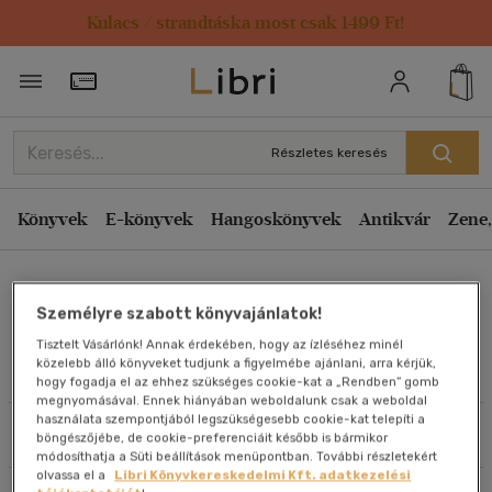
Kulacs / strandtáska most csak 1499 Ft!
Rendezés
Törzsvásárlói Kártya adatai
Rendezés
Kiadás éve szerint csökkenő
Részletes keresés
Kiadás éve szerint növekvő
Ár szerint csökkenő
Könyvek
E-könyvek
Hangoskönyvek
Antikvár
Zene,
Ár szerint növekvő
Mark Galeotti
Eladott darabszám szerint csökkenő
Személyre szabott könyvajánlatok!
Eladott darabszám szerint növekvő
Tisztelt Vásárlónk! Annak érdekében, hogy az ízléséhez minél
Cím szerint A-Z
közelebb álló könyveket tudjunk a figyelmébe ajánlani, arra kérjük,
Művei
hogy fogadja el az ehhez szükséges cookie-kat a „Rendben” gomb
Szerző szerint A-Z
megnyomásával. Ennek hiányában weboldalunk csak a weboldal
használata szempontjából legszükségesebb cookie-kat telepíti a
Szűrés
Rendezés
böngészőjébe, de cookie-preferenciáit később is bármikor
Megjelenítés
módosíthatja a Süti beállítások menüpontban. További részletekért
olvassa el a
Libri Könyvkereskedelmi Kft. adatkezelési
20 db / oldal