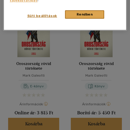
tájékoztatóját
!
Összesen
2
db
40 db / oldal
Rendben
Süti beállítások
Alkalmaz
Oroszország rövid
Oroszország rövid
története
története
Mark Galeotti
Mark Galeotti
E-könyv
Könyv
Árinformációk
Árinformációk
Online ár:
3 815 Ft
Borító ár:
5 450 Ft
Kosárba
Kosárba