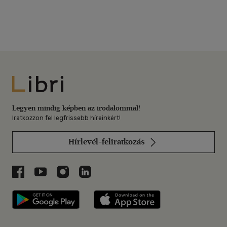
Libri
Legyen mindig képben az irodalommal!
Iratkozzon fel legfrissebb híreinkért!
Hírlevél-feliratkozás
Libri a Facebookon
Libri a Youtube-on
Libri az Instagramon
Libri a LinkedInen
Libri applikáció Szerezd meg: Google P
Libri applikáció 