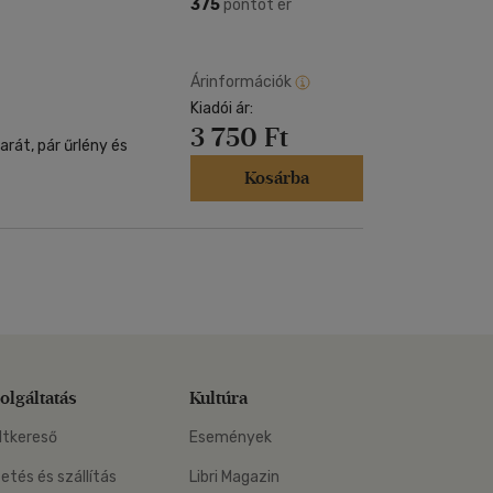
Kártya
375
pontot ér
Vallás, mitológia
m
Képeslap
és Természet
yv
Naptár
Árinformációk
k
Kiadói ár:
Papír, írószer
3 750 Ft
ok
barát, pár űrlény és
Kosárba
olgáltatás
Kultúra
ltkereső
Események
zetés és szállítás
Libri Magazin