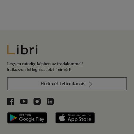
Libri
Legyen mindig képben az irodalommal!
Iratkozzon fel legfrissebb híreinkért!
Hírlevél-feliratkozás
Libri a Facebookon
Libri a Youtube-on
Libri az Instagramon
Libri a LinkedInen
Libri applikáció Szerezd meg: Google P
Libri applikáció 