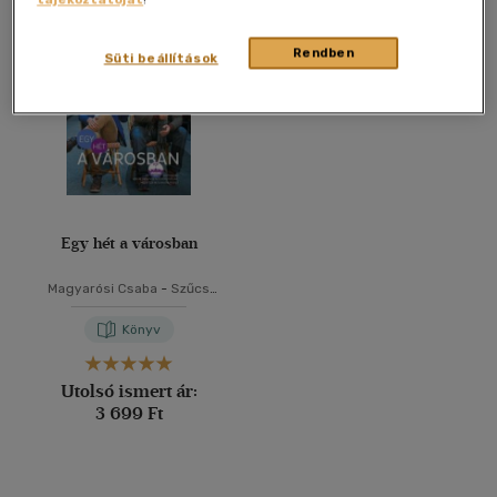
Összesen
1
db
40 db / oldal
Rendben
Süti beállítások
Alkalmaz
Egy hét a városban
Magyarósi Csaba
-
Szűcs
Ádám
Könyv
Utolsó ismert ár:
3 699 Ft