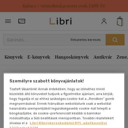
Kulacs / strandtáska most csak 1499 Ft!
Rendezés
Törzsvásárlói Kártya adatai
Rendezés
Kiadás éve szerint csökkenő
Részletes keresés
Kiadás éve szerint növekvő
Ár szerint csökkenő
Könyvek
E-könyvek
Hangoskönyvek
Antikvár
Zene,
Ár szerint növekvő
Magyarósi Csaba
Eladott darabszám szerint csökkenő
Személyre szabott könyvajánlatok!
Eladott darabszám szerint növekvő
Tisztelt Vásárlónk! Annak érdekében, hogy az ízléséhez minél
Cím szerint A-Z
közelebb álló könyveket tudjunk a figyelmébe ajánlani, arra kérjük,
Művei
hogy fogadja el az ehhez szükséges cookie-kat a „Rendben” gomb
Szerző szerint A-Z
megnyomásával. Ennek hiányában weboldalunk csak a weboldal
használata szempontjából legszükségesebb cookie-kat telepíti a
Szűrés
Rendezés
böngészőjébe, de cookie-preferenciáit később is bármikor
Megjelenítés
módosíthatja a Süti beállítások menüpontban. További részletekért
olvassa el a
Libri Könyvkereskedelmi Kft. adatkezelési
20 db / oldal
tájékoztatóját
!