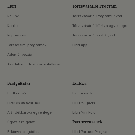
Libri
Törzsvásárlói Program
Rólunk
Törzsvásárlói Programunkról
Karrier
Törzsvásárlói Kártya egyenlege
Impresszum
Törzsvásárlói szabályzat
Társadalmi programok
Libri App
Adományozás
Akadálymentesítési nyilatkozat
Szolgáltatás
Kultúra
Boltkereső
Események
Fizetés és szállítás
Libri Magazin
Ajándékkártya egyenlege
Libri Mini Polc
Partnereinknek
Ügyfélszolgálat
E-könyv-segédlet
Libri Partner Program