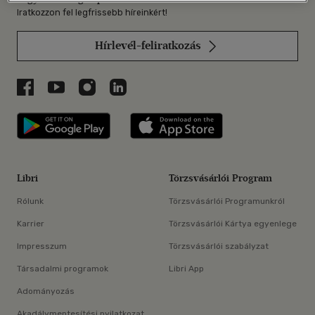
Iratkozzon fel legfrissebb híreinkért!
Hírlevél-feliratkozás
Libri a Facebookon
Libri a Youtube-on
Libri az Instagramon
Libri a LinkedInen
Libri applikáció Szerezd meg: Google P
Libri applikáció 
Libri
Törzsvásárlói Program
Rólunk
Törzsvásárlói Programunkról
Karrier
Törzsvásárlói Kártya egyenlege
Impresszum
Törzsvásárlói szabályzat
Társadalmi programok
Libri App
Adományozás
Akadálymentesítési nyilatkozat