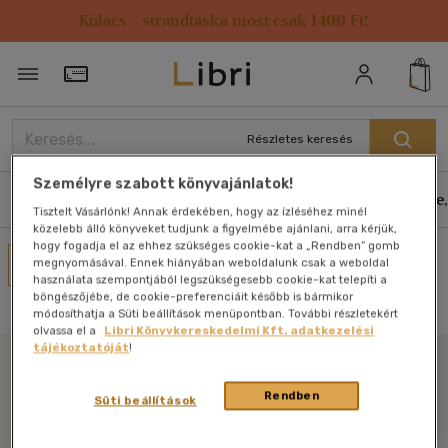
Kulacs / strandtáska most csak 1499 Ft!
Törzsvásárlói Kártya adatai
Részletes keresés
Személyre szabott könyvajánlatok!
Könyvek
E-könyvek
Hangoskönyvek
Antikvár
Zene,
Tisztelt Vásárlónk! Annak érdekében, hogy az ízléséhez minél
közelebb álló könyveket tudjunk a figyelmébe ajánlani, arra kérjük,
hogy fogadja el az ehhez szükséges cookie-kat a „Rendben” gomb
Művei
megnyomásával. Ennek hiányában weboldalunk csak a weboldal
használata szempontjából legszükségesebb cookie-kat telepíti a
Nincs találat
böngészőjébe, de cookie-preferenciáit később is bármikor
módosíthatja a Süti beállítások menüpontban. További részletekért
olvassa el a
Libri Könyvkereskedelmi Kft. adatkezelési
tájékoztatóját
!
Libri
Rendben
Süti beállítások
Legyen mindig képben az irodalommal!