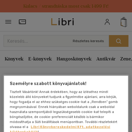
Kulacs / strandtáska most csak 1499 Ft!
Rendezés
Törzsvásárlói Kártya adatai
Rendezés
Kiadás éve szerint csökkenő
Részletes keresés
Kiadás éve szerint növekvő
Ár szerint csökkenő
Könyvek
E-könyvek
Hangoskönyvek
Antikvár
Zene,
Ár szerint növekvő
Maár Judit
Eladott darabszám szerint csökkenő
Személyre szabott könyvajánlatok!
Eladott darabszám szerint növekvő
Tisztelt Vásárlónk! Annak érdekében, hogy az ízléséhez minél
Cím szerint A-Z
közelebb álló könyveket tudjunk a figyelmébe ajánlani, arra kérjük,
Művei
hogy fogadja el az ehhez szükséges cookie-kat a „Rendben” gomb
Szerző szerint A-Z
megnyomásával. Ennek hiányában weboldalunk csak a weboldal
használata szempontjából legszükségesebb cookie-kat telepíti a
Szűrés
Rendezés
böngészőjébe, de cookie-preferenciáit később is bármikor
Megjelenítés
módosíthatja a Süti beállítások menüpontban. További részletekért
olvassa el a
Libri Könyvkereskedelmi Kft. adatkezelési
20 db / oldal
tájékoztatóját
!