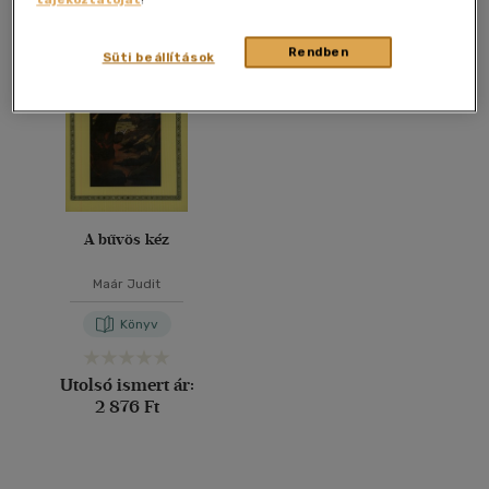
Összesen
1
db
40 db / oldal
Rendben
Süti beállítások
Alkalmaz
A bűvös kéz
Maár Judit
Könyv
Utolsó ismert ár:
2 876 Ft