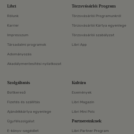
Libri
Törzsvásárlói Program
Rólunk
Törzsvásárlói Programunkról
Karrier
Törzsvásárlói Kártya egyenlege
Impresszum
Törzsvásárlói szabályzat
Társadalmi programok
Libri App
Adományozás
Akadálymentesítési nyilatkozat
Szolgáltatás
Kultúra
Boltkereső
Események
Fizetés és szállítás
Libri Magazin
Ajándékkártya egyenlege
Libri Mini Polc
Partnereinknek
Ügyfélszolgálat
E-könyv-segédlet
Libri Partner Program