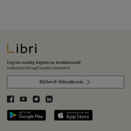
Libri
Legyen mindig képben az irodalommal!
Iratkozzon fel legfrissebb híreinkért!
Hírlevél-feliratkozás
Libri a Facebookon
Libri a Youtube-on
Libri az Instagramon
Libri a LinkedInen
Libri applikáció Szerezd meg: Google P
Libri applikáció 