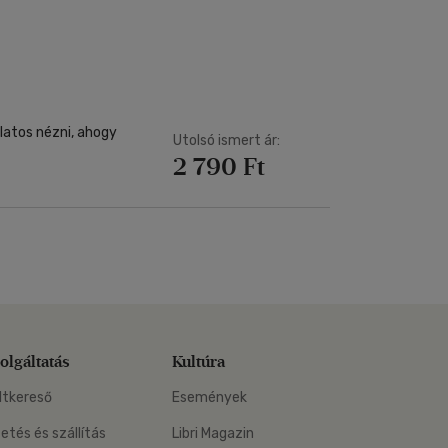
Kártya
Vallás, mitológia
m
Képeslap
és Természet
yv
Naptár
k
Papír, írószer
ok
latos nézni, ahogy
Utolsó ismert ár:
2 790 Ft
olgáltatás
Kultúra
ltkereső
Események
zetés és szállítás
Libri Magazin