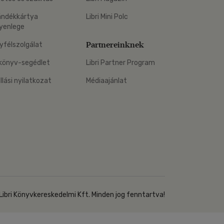
Kártya
Vallás, mitológia
m
ándékkártya
Libri Mini Polc
Képeslap
yenlege
és Természet
yv
Naptár
Partnereinknek
yfélszolgálat
k
Papír, írószer
könyv-segédlet
Libri Partner Program
ok
állási nyilatkozat
Médiaajánlat
Libri Könyvkereskedelmi Kft. Minden jog fenntartva!