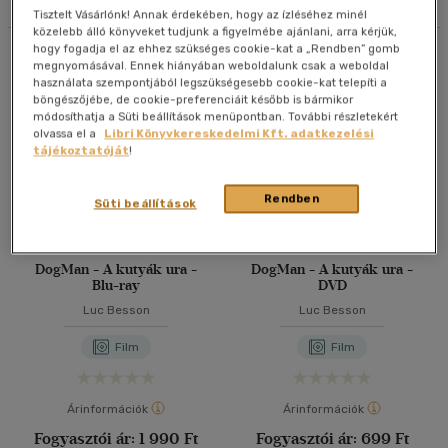
Tisztelt Vásárlónk! Annak érdekében, hogy az ízléséhez minél
40 db / oldal
közelebb álló könyveket tudjunk a figyelmébe ajánlani, arra kérjük,
hogy fogadja el az ehhez szükséges cookie-kat a „Rendben” gomb
Összesen
6
db
megnyomásával. Ennek hiányában weboldalunk csak a weboldal
használata szempontjából legszükségesebb cookie-kat telepíti a
böngészőjébe, de cookie-preferenciáit később is bármikor
Alkalmaz
módosíthatja a Süti beállítások menüpontban. További részletekért
olvassa el a
Libri Könyvkereskedelmi Kft. adatkezelési
tájékoztatóját
!
Rendben
Süti beállítások
DogMan - A kutyák ura -
DogMan - A kutyák ura -
Blu-ray
DVD
Luc Besson
Luc Besson
Film
Film
Árinformációk
Árinformációk
Fogyasztói ár:
1 990 Ft
Fogyasztói ár:
699 Ft