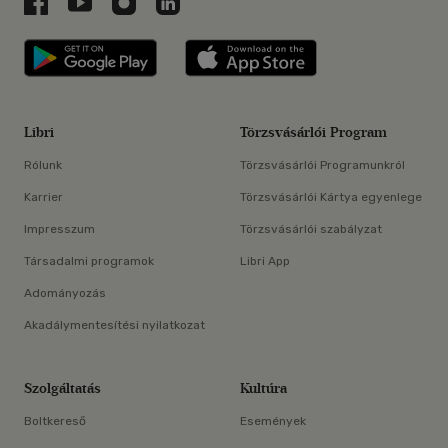
Libri a Facebookon
Libri a Youtube-on
Libri az Instagramon
Libri a LinkedInen
Libri applikáció Szerezd meg: Google P
Libri applikáció 
Libri
Törzsvásárlói Program
Rólunk
Törzsvásárlói Programunkról
Karrier
Törzsvásárlói Kártya egyenlege
Impresszum
Törzsvásárlói szabályzat
Társadalmi programok
Libri App
Adományozás
Akadálymentesítési nyilatkozat
Szolgáltatás
Kultúra
Boltkereső
Események