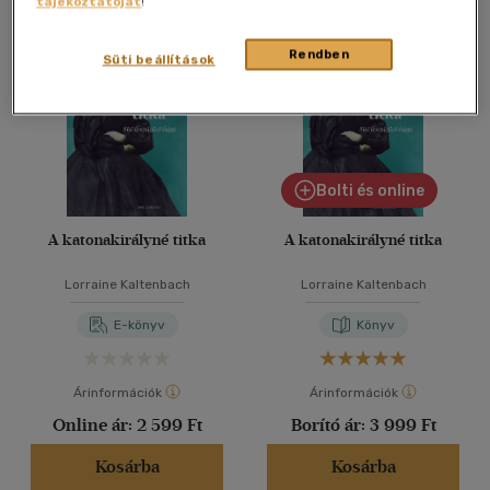
tájékoztatóját
!
Összesen
2
db
40 db / oldal
Rendben
Süti beállítások
Alkalmaz
Bolti és online
A katonakirályné titka
A katonakirályné titka
Lorraine Kaltenbach
Lorraine Kaltenbach
E-könyv
Könyv
Árinformációk
Árinformációk
Online ár:
2 599 Ft
Borító ár:
3 999 Ft
Kosárba
Kosárba