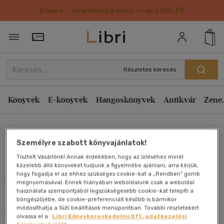
Kulacs / strandtáska most csak 1499 Ft!
Rendezés
Törzsvásárlói Kártya adatai
Rendezés
Kiadás éve szerint csökkenő
Részletes keresés
Kiadás éve szerint növekvő
Ár szerint csökkenő
Könyvek
E-könyvek
Hangoskönyvek
Antikvár
Zene,
Ár szerint növekvő
Lorraine Kaltenbach
Eladott darabszám szerint csökkenő
Személyre szabott könyvajánlatok!
Eladott darabszám szerint növekvő
Tisztelt Vásárlónk! Annak érdekében, hogy az ízléséhez minél
Cím szerint A-Z
közelebb álló könyveket tudjunk a figyelmébe ajánlani, arra kérjük,
Művei
hogy fogadja el az ehhez szükséges cookie-kat a „Rendben” gomb
Szerző szerint A-Z
megnyomásával. Ennek hiányában weboldalunk csak a weboldal
használata szempontjából legszükségesebb cookie-kat telepíti a
Szűrés
Rendezés
böngészőjébe, de cookie-preferenciáit később is bármikor
Megjelenítés
módosíthatja a Süti beállítások menüpontban. További részletekért
olvassa el a
Libri Könyvkereskedelmi Kft. adatkezelési
20 db / oldal