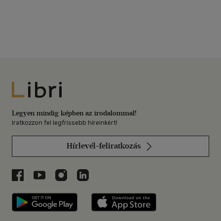
Libri
Legyen mindig képben az irodalommal!
Iratkozzon fel legfrissebb híreinkért!
Hírlevél-feliratkozás
Libri a Facebookon
Libri a Youtube-on
Libri az Instagramon
Libri a LinkedInen
Libri applikáció Szerezd meg: Google P
Libri applikáció 