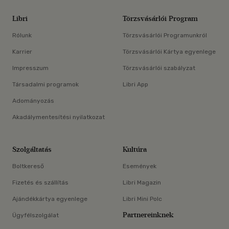
Libri
Törzsvásárlói Program
Rólunk
Törzsvásárlói Programunkról
Karrier
Törzsvásárlói Kártya egyenlege
Impresszum
Törzsvásárlói szabályzat
Társadalmi programok
Libri App
Adományozás
Akadálymentesítési nyilatkozat
Szolgáltatás
Kultúra
Boltkereső
Események
Fizetés és szállítás
Libri Magazin
Ajándékkártya egyenlege
Libri Mini Polc
Partnereinknek
Ügyfélszolgálat