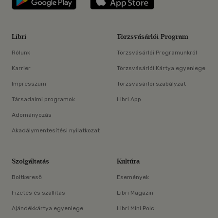
Libri
Törzsvásárlói Program
Rólunk
Törzsvásárlói Programunkról
Karrier
Törzsvásárlói Kártya egyenlege
Impresszum
Törzsvásárlói szabályzat
Társadalmi programok
Libri App
Adományozás
Akadálymentesítési nyilatkozat
Szolgáltatás
Kultúra
Boltkereső
Események
Fizetés és szállítás
Libri Magazin
Ajándékkártya egyenlege
Libri Mini Polc