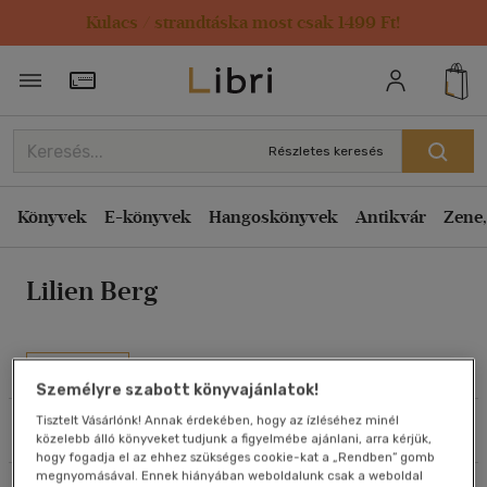
Kulacs / strandtáska most csak 1499 Ft!
Rendezés
Törzsvásárlói Kártya adatai
Rendezés
Kiadás éve szerint csökkenő
Részletes keresés
Kiadás éve szerint növekvő
Ár szerint csökkenő
Könyvek
E-könyvek
Hangoskönyvek
Antikvár
Zene,
Ár szerint növekvő
Lilien Berg
Eladott darabszám szerint csökkenő
Eladott darabszám szerint növekvő
Cím szerint A-Z
Művei
Szerző szerint A-Z
Személyre szabott könyvajánlatok!
Tisztelt Vásárlónk! Annak érdekében, hogy az ízléséhez minél
Szűrés
Rendezés
közelebb álló könyveket tudjunk a figyelmébe ajánlani, arra kérjük,
Megjelenítés
hogy fogadja el az ehhez szükséges cookie-kat a „Rendben” gomb
megnyomásával. Ennek hiányában weboldalunk csak a weboldal
20 db / oldal