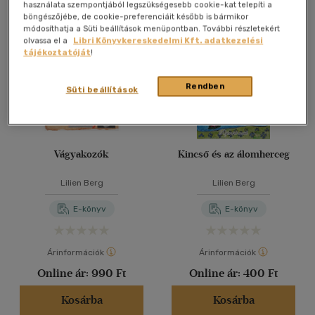
Összesen
3
db
használata szempontjából legszükségesebb cookie-kat telepíti a
böngészőjébe, de cookie-preferenciáit később is bármikor
40 db / oldal
módosíthatja a Süti beállítások menüpontban. További részletekért
olvassa el a
Libri Könyvkereskedelmi Kft. adatkezelési
tájékoztatóját
!
Alkalmaz
Rendben
Süti beállítások
Vágyakozók
Kincső és az álomherceg
Lilien Berg
Lilien Berg
E-könyv
E-könyv
Árinformációk
Árinformációk
Online ár:
990 Ft
Online ár:
400 Ft
Kosárba
Kosárba