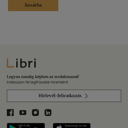
Kosárba
Libri
Legyen mindig képben az irodalommal!
Iratkozzon fel legfrissebb híreinkért!
Hírlevél-feliratkozás
Libri a Facebookon
Libri a Youtube-on
Libri az Instagramon
Libri a LinkedInen
Libri applikáció Szerezd meg: Google P
Libri applikáció 