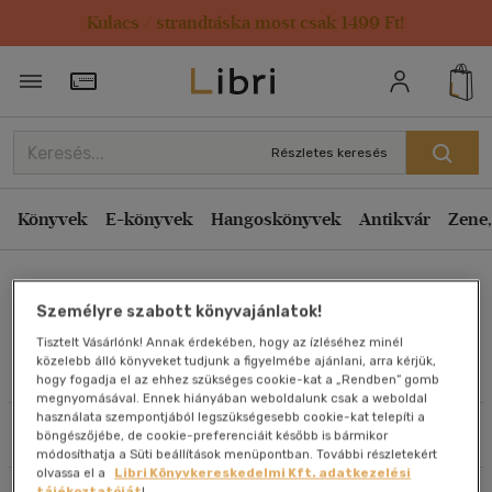
Kulacs / strandtáska most csak 1499 Ft!
Rendezés
Törzsvásárlói Kártya adatai
Rendezés
Kiadás éve szerint csökkenő
Részletes keresés
Kiadás éve szerint növekvő
Ár szerint csökkenő
Könyvek
E-könyvek
Hangoskönyvek
Antikvár
Zene,
Ár szerint növekvő
Lesley Stanfield
Eladott darabszám szerint csökkenő
Személyre szabott könyvajánlatok!
Eladott darabszám szerint növekvő
Tisztelt Vásárlónk! Annak érdekében, hogy az ízléséhez minél
Cím szerint A-Z
közelebb álló könyveket tudjunk a figyelmébe ajánlani, arra kérjük,
Művei
hogy fogadja el az ehhez szükséges cookie-kat a „Rendben” gomb
Szerző szerint A-Z
megnyomásával. Ennek hiányában weboldalunk csak a weboldal
használata szempontjából legszükségesebb cookie-kat telepíti a
Szűrés
Rendezés
böngészőjébe, de cookie-preferenciáit később is bármikor
Megjelenítés
módosíthatja a Süti beállítások menüpontban. További részletekért
olvassa el a
Libri Könyvkereskedelmi Kft. adatkezelési
20 db / oldal
tájékoztatóját
!