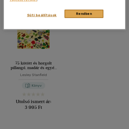
Összesen
1
db
40 db / oldal
Rendben
Süti beállítások
Alkalmaz
75 kötött és horgolt
pillangó, madár és egyéb
apró állatka
Lesley Stanfield
Könyv
Utolsó ismert ár:
3 995 Ft