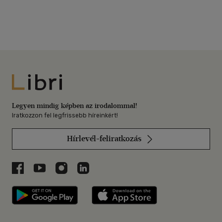
Libri
Legyen mindig képben az irodalommal!
Iratkozzon fel legfrissebb híreinkért!
Hírlevél-feliratkozás
Libri a Facebookon
Libri a Youtube-on
Libri az Instagramon
Libri a LinkedInen
Libri applikáció Szerezd meg: Google P
Libri applikáció 