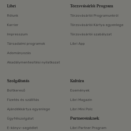
Libri
Törzsvásárlói Program
Rólunk
Törzsvásárlói Programunkról
Karrier
Törzsvásárlói Kártya egyenlege
Impresszum
Törzsvásárlói szabályzat
Társadalmi programok
Libri App
Adományozás
Akadálymentesítési nyilatkozat
Szolgáltatás
Kultúra
Boltkereső
Események
Fizetés és szállítás
Libri Magazin
Ajándékkártya egyenlege
Libri Mini Polc
Partnereinknek
Ügyfélszolgálat
E-könyv-segédlet
Libri Partner Program