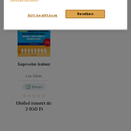
Összesen
1
db
40 db / oldal
Rendben
Süti beállítások
Alkalmaz
Kapcsolat-kalauz
Les Giblin
Könyv
Utolsó ismert ár:
2 950 Ft