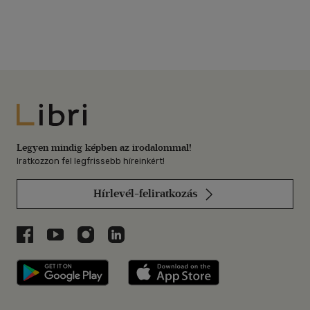
Libri
Legyen mindig képben az irodalommal!
Iratkozzon fel legfrissebb híreinkért!
Hírlevél-feliratkozás
Libri a Facebookon
Libri a Youtube-on
Libri az Instagramon
Libri a LinkedInen
Libri applikáció Szerezd meg: Google P
Libri applikáció 