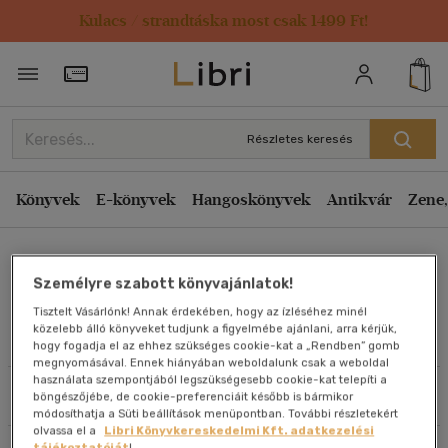
Kulacs / strandtáska most csak 1499 Ft!
Rendezés
Törzsvásárlói Kártya adatai
Rendezés
Kiadás éve szerint csökkenő
Részletes keresés
Kiadás éve szerint növekvő
Ár szerint csökkenő
Könyvek
E-könyvek
Hangoskönyvek
Antikvár
Zene,
Ár szerint növekvő
Les Giblin
Eladott darabszám szerint csökkenő
Személyre szabott könyvajánlatok!
Eladott darabszám szerint növekvő
Tisztelt Vásárlónk! Annak érdekében, hogy az ízléséhez minél
Cím szerint A-Z
közelebb álló könyveket tudjunk a figyelmébe ajánlani, arra kérjük,
Művei
hogy fogadja el az ehhez szükséges cookie-kat a „Rendben” gomb
Szerző szerint A-Z
megnyomásával. Ennek hiányában weboldalunk csak a weboldal
használata szempontjából legszükségesebb cookie-kat telepíti a
Szűrés
Rendezés
böngészőjébe, de cookie-preferenciáit később is bármikor
Megjelenítés
módosíthatja a Süti beállítások menüpontban. További részletekért
olvassa el a
Libri Könyvkereskedelmi Kft. adatkezelési
20 db / oldal
tájékoztatóját
!