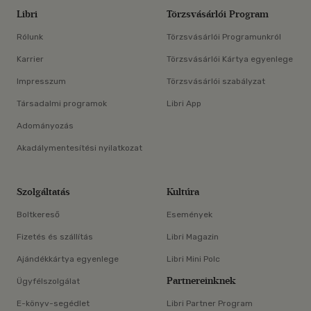
Libri
Törzsvásárlói Program
Rólunk
Törzsvásárlói Programunkról
Karrier
Törzsvásárlói Kártya egyenlege
Impresszum
Törzsvásárlói szabályzat
Társadalmi programok
Libri App
Adományozás
Akadálymentesítési nyilatkozat
Szolgáltatás
Kultúra
Boltkereső
Események
Fizetés és szállítás
Libri Magazin
Ajándékkártya egyenlege
Libri Mini Polc
Partnereinknek
Ügyfélszolgálat
E-könyv-segédlet
Libri Partner Program