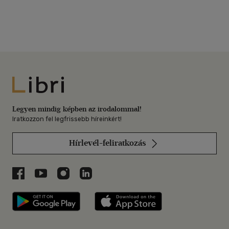
Libri
Legyen mindig képben az irodalommal!
Iratkozzon fel legfrissebb híreinkért!
Hírlevél-feliratkozás
Libri a Facebookon
Libri a Youtube-on
Libri az Instagramon
Libri a LinkedInen
Libri applikáció Szerezd meg: Google P
Libri applikáció 