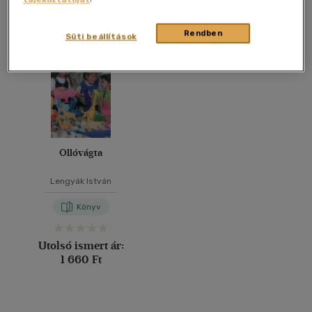
Összesen
1
db
40 db / oldal
Rendben
Süti beállítások
Alkalmaz
Ollóvágta
Lengyák István
Könyv
Utolsó ismert ár:
1 660 Ft