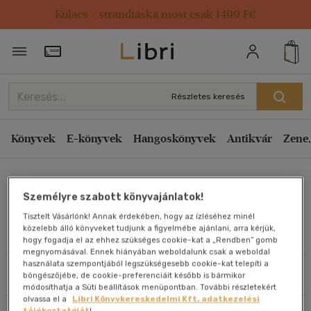
Kulacs / strandtáska most csak 1499 Ft!
Rendezés
Törzsvásárlói Kártya adatai
Rendezés
Kiadás éve szerint csökkenő
Részletes keresés
Kiadás éve szerint növekvő
Ár szerint csökkenő
Könyvek
E-könyvek
Hangoskönyvek
Antikvár
Zene,
Ár szerint növekvő
Lengyák István
Eladott darabszám szerint csökkenő
Személyre szabott könyvajánlatok!
Eladott darabszám szerint növekvő
Tisztelt Vásárlónk! Annak érdekében, hogy az ízléséhez minél
Cím szerint A-Z
közelebb álló könyveket tudjunk a figyelmébe ajánlani, arra kérjük,
Művei
hogy fogadja el az ehhez szükséges cookie-kat a „Rendben” gomb
Szerző szerint A-Z
megnyomásával. Ennek hiányában weboldalunk csak a weboldal
használata szempontjából legszükségesebb cookie-kat telepíti a
Szűrés
Rendezés
böngészőjébe, de cookie-preferenciáit később is bármikor
Megjelenítés
módosíthatja a Süti beállítások menüpontban. További részletekért
olvassa el a
Libri Könyvkereskedelmi Kft. adatkezelési
20 db / oldal
tájékoztatóját
!