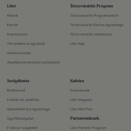
Libri
Törzsvásárlói Program
Rólunk
Törzsvásárlói Programunkról
Karrier
Törzsvásárlói Kártya egyenlege
Impresszum
Törzsvásárlói szabályzat
Társadalmi programok
Libri App
Adományozás
Akadálymentesítési nyilatkozat
Szolgáltatás
Kultúra
Boltkereső
Események
Fizetés és szállítás
Libri Magazin
Ajándékkártya egyenlege
Libri Mini Polc
Partnereinknek
Ügyfélszolgálat
E-könyv-segédlet
Libri Partner Program