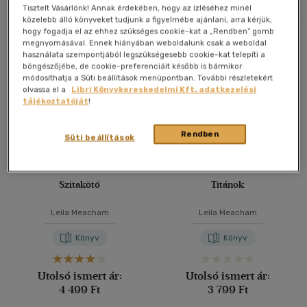
Tisztelt Vásárlónk! Annak érdekében, hogy az ízléséhez minél
közelebb álló könyveket tudjunk a figyelmébe ajánlani, arra kérjük,
40 db / oldal
hogy fogadja el az ehhez szükséges cookie-kat a „Rendben” gomb
Összesen
6
db
megnyomásával. Ennek hiányában weboldalunk csak a weboldal
használata szempontjából legszükségesebb cookie-kat telepíti a
böngészőjébe, de cookie-preferenciáit később is bármikor
Alkalmaz
módosíthatja a Süti beállítások menüpontban. További részletekért
olvassa el a
Libri Könyvkereskedelmi Kft. adatkezelési
tájékoztatóját
!
Rendben
Süti beállítások
Szitakötő
Titánok
Leila Meacham
Leila Meacham
Könyv
Könyv
Utolsó ismert ár:
Utolsó ismert ár:
4 499 Ft
3 799 Ft