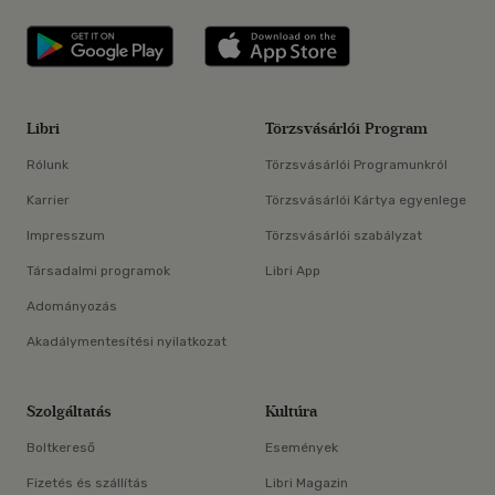
Libri applikáció Szerezd meg: Google P
Libri applikáció 
Libri
Törzsvásárlói Program
Rólunk
Törzsvásárlói Programunkról
Karrier
Törzsvásárlói Kártya egyenlege
Impresszum
Törzsvásárlói szabályzat
Társadalmi programok
Libri App
Adományozás
Akadálymentesítési nyilatkozat
Szolgáltatás
Kultúra
Boltkereső
Események
Fizetés és szállítás
Libri Magazin