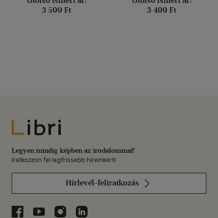
Utolsó ismert ár:
Utolsó ismert ár:
3 599 Ft
3 499 Ft
Libri
Legyen mindig képben az irodalommal!
Iratkozzon fel legfrissebb híreinkért!
Hírlevél-feliratkozás
Libri a Facebookon
Libri a Youtube-on
Libri az Instagramon
Libri a LinkedInen