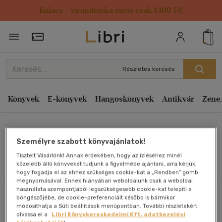
Kulacs / strandtáska most csak 1499 Ft!
Rendezés
Törzsvásárlói Kártya adatai
Rendezés
Kiadás éve szerint csökkenő
Részletes keresés
Kiadás éve szerint növekvő
Ár szerint csökkenő
Könyvek
E-könyvek
Hangoskönyvek
Antikvár
Zene,
Ár szerint növekvő
Kulcsár Pál
Eladott darabszám szerint csökkenő
Személyre szabott könyvajánlatok!
Eladott darabszám szerint növekvő
Tisztelt Vásárlónk! Annak érdekében, hogy az ízléséhez minél
Cím szerint A-Z
közelebb álló könyveket tudjunk a figyelmébe ajánlani, arra kérjük,
Művei
hogy fogadja el az ehhez szükséges cookie-kat a „Rendben” gomb
Szerző szerint A-Z
megnyomásával. Ennek hiányában weboldalunk csak a weboldal
használata szempontjából legszükségesebb cookie-kat telepíti a
Szűrés
Rendezés
böngészőjébe, de cookie-preferenciáit később is bármikor
Megjelenítés
módosíthatja a Süti beállítások menüpontban. További részletekért
olvassa el a
Libri Könyvkereskedelmi Kft. adatkezelési
20 db / oldal