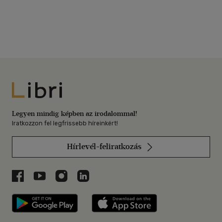
Libri
Legyen mindig képben az irodalommal!
Iratkozzon fel legfrissebb híreinkért!
Hírlevél-feliratkozás
Libri a Facebookon
Libri a Youtube-on
Libri az Instagramon
Libri a LinkedInen
Libri applikáció Szerezd meg: Google P
Libri applikáció 