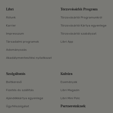
Libri
Törzsvásárlói Program
Rólunk
Törzsvásárlói Programunkról
Karrier
Törzsvásárlói Kártya egyenlege
Impresszum
Törzsvásárlói szabályzat
Társadalmi programok
Libri App
Adományozás
Akadálymentesítési nyilatkozat
Szolgáltatás
Kultúra
Boltkereső
Események
Fizetés és szállítás
Libri Magazin
Ajándékkártya egyenlege
Libri Mini Polc
Partnereinknek
Ügyfélszolgálat