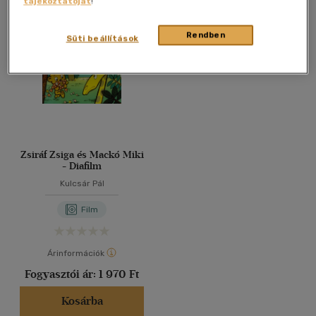
tájékoztatóját
!
Összesen
1
db
40 db / oldal
Rendben
Süti beállítások
Alkalmaz
Zsiráf Zsiga és Mackó Miki
- Diafilm
Kulcsár Pál
Film
Árinformációk
Fogyasztói ár:
1 970 Ft
Kosárba