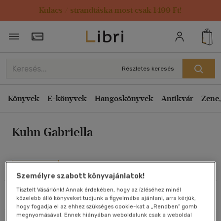
Kulacs / strandtáska most csak 1499 Ft!
Rendezés
Törzsvásárlói Kártya adatai
Rendezés
Kiadás éve szerint csökkenő
Részletes keresés
Kiadás éve szerint növekvő
Ár szerint csökkenő
Könyvek
E-könyvek
Hangoskönyvek
Antikvár
Zene,
Ár szerint növekvő
Kuhn Gabriella
Eladott darabszám szerint csökkenő
Eladott darabszám szerint növekvő
Cím szerint A-Z
Művei
Személyre szabott könyvajánlatok!
Szerző szerint A-Z
Tisztelt Vásárlónk! Annak érdekében, hogy az ízléséhez minél
Szűrés
Rendezés
közelebb álló könyveket tudjunk a figyelmébe ajánlani, arra kérjük,
Megjelenítés
hogy fogadja el az ehhez szükséges cookie-kat a „Rendben” gomb
megnyomásával. Ennek hiányában weboldalunk csak a weboldal
20 db / oldal