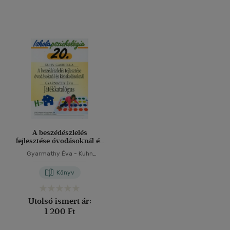
A beszédészlelés
fejlesztése óvodásoknál és
kisiskolásoknál és
Gyarmathy Éva
-
Kuhn
kisiskolásoknál -
Gabriella
Játékkatalógus
Könyv
Utolsó ismert ár:
1 200 Ft