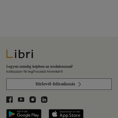
Libri
Legyen mindig képben az irodalommal!
Iratkozzon fel legfrissebb híreinkért!
Hírlevél-feliratkozás
Libri a Facebookon
Libri a Youtube-on
Libri az Instagramon
Libri a LinkedInen
Libri applikáció Szerezd meg: Google P
Libri applikáció 