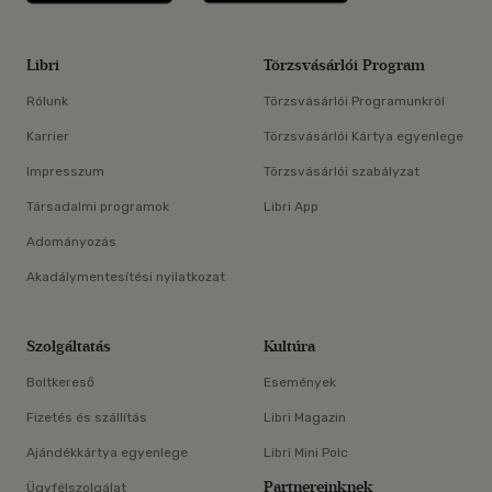
Libri
Törzsvásárlói Program
Rólunk
Törzsvásárlói Programunkról
Karrier
Törzsvásárlói Kártya egyenlege
Impresszum
Törzsvásárlói szabályzat
Társadalmi programok
Libri App
Adományozás
Akadálymentesítési nyilatkozat
Szolgáltatás
Kultúra
Boltkereső
Események
Fizetés és szállítás
Libri Magazin
Ajándékkártya egyenlege
Libri Mini Polc
Partnereinknek
Ügyfélszolgálat