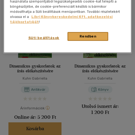
Összesen
3
db
használata szempontjából legszükségesebb cookie-kat telepíti a
böngészőjébe, de cookie-preferenciáit később is bármikor
40 db / oldal
módosíthatja a Süti beállítások menüpontban. További részletekért
olvassa el a
Libri Könyvkereskedelmi Kft. adatkezelési
tájékoztatóját
!
Alkalmaz
Rendben
Süti beállítások
Dinamikus gyakorlatok az
Dinamikus gyakorlatok az
írás előkészítésére
írás előkészítésére
Kuhn Gabriella
Kuhn Gabriella
Antikvár
Könyv
Utolsó ismert ár:
Árinformációk
1 200 Ft
Online ár:
5 200 Ft
Kosárba