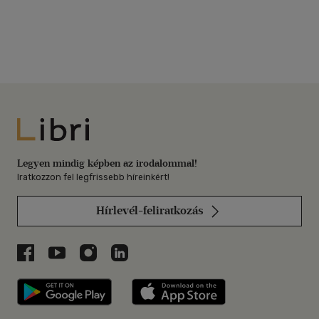
Libri
Legyen mindig képben az irodalommal!
Iratkozzon fel legfrissebb híreinkért!
Hírlevél-feliratkozás
Libri a Facebookon
Libri a Youtube-on
Libri az Instagramon
Libri a LinkedInen
Libri applikáció Szerezd meg: Google P
Libri applikáció 