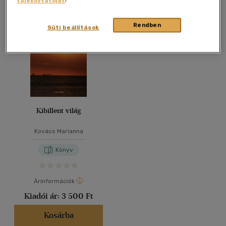
tájékoztatóját
!
Összesen
1
db
40 db / oldal
Rendben
Süti beállítások
Alkalmaz
Kibillent világ
Kovács Marianna
Könyv
Árinformációk
Kiadói ár:
3 500 Ft
Kosárba