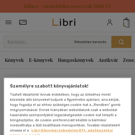
Kulacs / strandtáska most csak 1499 Ft!
Rendezés
Törzsvásárlói Kártya adatai
Rendezés
Kiadás éve szerint csökkenő
Részletes keresés
Kiadás éve szerint növekvő
Ár szerint csökkenő
Könyvek
E-könyvek
Hangoskönyvek
Antikvár
Zene,
Ár szerint növekvő
Kovács Marianna
Eladott darabszám szerint csökkenő
Személyre szabott könyvajánlatok!
Eladott darabszám szerint növekvő
Tisztelt Vásárlónk! Annak érdekében, hogy az ízléséhez minél
Cím szerint A-Z
közelebb álló könyveket tudjunk a figyelmébe ajánlani, arra kérjük,
Művei
hogy fogadja el az ehhez szükséges cookie-kat a „Rendben” gomb
Szerző szerint A-Z
megnyomásával. Ennek hiányában weboldalunk csak a weboldal
használata szempontjából legszükségesebb cookie-kat telepíti a
Szűrés
Rendezés
böngészőjébe, de cookie-preferenciáit később is bármikor
Megjelenítés
módosíthatja a Süti beállítások menüpontban. További részletekért
olvassa el a
Libri Könyvkereskedelmi Kft. adatkezelési
20 db / oldal