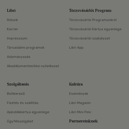
Libri
Törzsvásárlói Program
Rólunk
Törzsvásárlói Programunkról
Karrier
Törzsvásárlói Kártya egyenlege
Impresszum
Törzsvásárlói szabályzat
Társadalmi programok
Libri App
Adományozás
Akadálymentesítési nyilatkozat
Szolgáltatás
Kultúra
Boltkereső
Események
Fizetés és szállítás
Libri Magazin
Ajándékkártya egyenlege
Libri Mini Polc
Partnereinknek
Ügyfélszolgálat