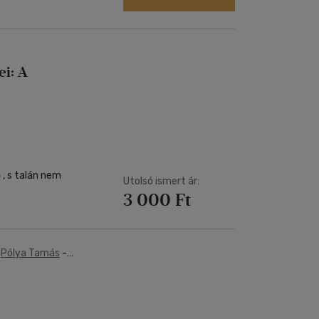
ei: A
 , s talán nem
Utolsó ismert ár:
3 000 Ft
-
Pólya Tamás
-