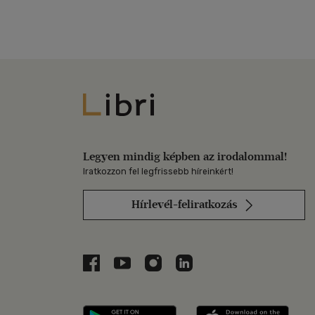
Libri
Legyen mindig képben az irodalommal!
Iratkozzon fel legfrissebb híreinkért!
Hírlevél-feliratkozás
Libri a Facebookon
Libri a Youtube-on
Libri az Instagramon
Libri a LinkedInen
Libri applikáció Szerezd m
Libri