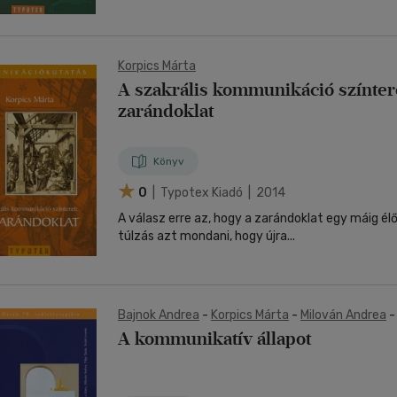
Korpics Márta
A szakrális kommunikáció színter
zarándoklat
Könyv
0
| Typotex Kiadó | 2014
A válasz erre az, hogy a zarándoklat egy máig élő
túlzás azt mondani, hogy újra...
Bajnok Andrea
-
Korpics Márta
-
Milován Andrea
Szabó Levente
A kommunikatív állapot