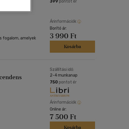
Kártya
399
pontot ér
Vallás, mitológia
m
Képeslap
és Természet
yv
Naptár
Árinformációk
k
Borító ár:
Papír, írószer
3 990 Ft
ok
és fogalom, amelyek
Kosárba
Szállítási idő:
2-4 munkanap
zcendens
750
pontot ér
Árinformációk
Online ár:
7 500 Ft
Kosárba