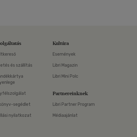
olgáltatás
Kultúra
ltkereső
Események
zetés és szállítás
Libri Magazin
ándékkártya
Libri Mini Polc
yenlege
Partnereinknek
yfélszolgálat
könyv-segédlet
Libri Partner Program
állási nyilatkozat
Médiaajánlat