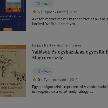
Könyv
5
| Typotex Kiadó | 2012
A kötet, melyet most a kezében tart az olvasó, 
Horányi Özséb tudományos...
Korpics Márta
-
Wildmann János
Vallások és egyházak az egyesült 
Magyarország
Könyv
0
| Typotex Kiadó | 2010
Egy országos szintű reprezentatív vallásszociol
összegzése ez a kötet, mely -ahogy a...