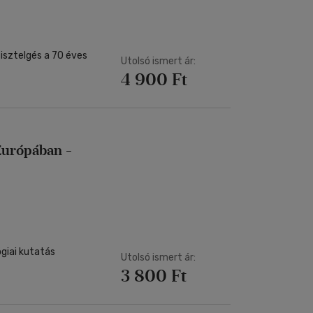
tisztelgés a 70 éves
Utolsó ismert ár:
4 900 Ft
Európában -
ógiai kutatás
Utolsó ismert ár:
3 800 Ft