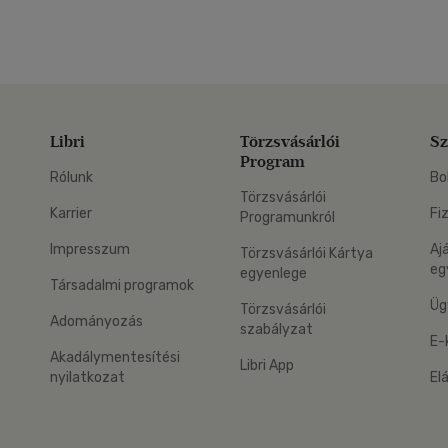
Libri
Törzsvásárlói
Sz
Program
Rólunk
Bo
Törzsvásárlói
Karrier
Fi
Programunkról
Impresszum
Aj
Törzsvásárlói Kártya
eg
egyenlege
Társadalmi programok
Üg
Törzsvásárlói
Adományozás
szabályzat
E-
Akadálymentesítési
Libri App
nyilatkozat
El
eg: Google Play
 applikáció Letölthető az App Store-ból