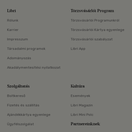
Libri
Törzsvásárlói Program
Rólunk
Törzsvásárlói Programunkról
Karrier
Törzsvásárlói Kártya egyenlege
Impresszum
Törzsvásárlói szabályzat
Társadalmi programok
Libri App
Adományozás
Akadálymentesítési nyilatkozat
Szolgáltatás
Kultúra
Boltkereső
Események
Fizetés és szállítás
Libri Magazin
Ajándékkártya egyenlege
Libri Mini Polc
Partnereinknek
Ügyfélszolgálat