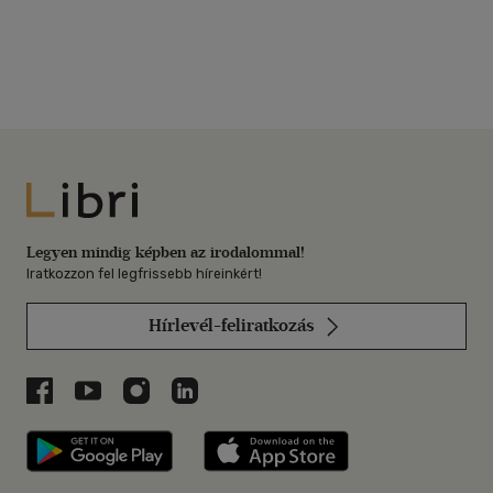
Libri
Legyen mindig képben az irodalommal!
Iratkozzon fel legfrissebb híreinkért!
Hírlevél-feliratkozás
Libri a Facebookon
Libri a Youtube-on
Libri az Instagramon
Libri a LinkedInen
Libri applikáció Szerezd meg: Google P
Libri applikáció 