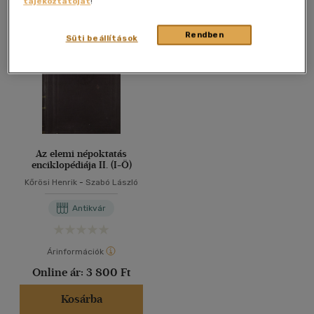
tájékoztatóját
!
Összesen
1
db
40 db / oldal
Rendben
Süti beállítások
Alkalmaz
Az elemi népoktatás
enciklopédiája II. (I-Ö)
Kőrösi Henrik
-
Szabó László
Antikvár
Árinformációk
Online ár:
3 800 Ft
Kosárba