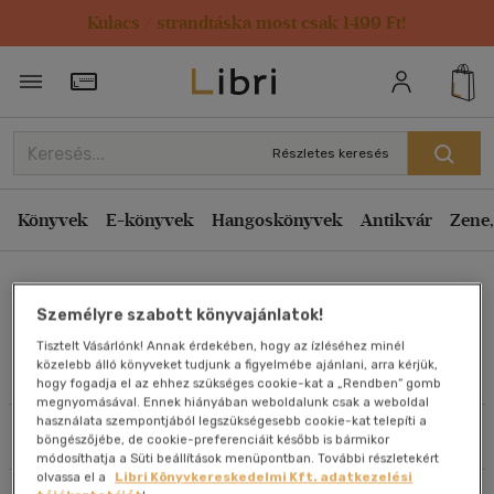
Kulacs / strandtáska most csak 1499 Ft!
Rendezés
Törzsvásárlói Kártya adatai
Rendezés
Kiadás éve szerint csökkenő
Részletes keresés
Kiadás éve szerint növekvő
Ár szerint csökkenő
Könyvek
E-könyvek
Hangoskönyvek
Antikvár
Zene,
Ár szerint növekvő
Kőrösi Henrik
Eladott darabszám szerint csökkenő
Személyre szabott könyvajánlatok!
Eladott darabszám szerint növekvő
Tisztelt Vásárlónk! Annak érdekében, hogy az ízléséhez minél
Cím szerint A-Z
közelebb álló könyveket tudjunk a figyelmébe ajánlani, arra kérjük,
Művei
hogy fogadja el az ehhez szükséges cookie-kat a „Rendben” gomb
Szerző szerint A-Z
megnyomásával. Ennek hiányában weboldalunk csak a weboldal
használata szempontjából legszükségesebb cookie-kat telepíti a
Szűrés
Rendezés
böngészőjébe, de cookie-preferenciáit később is bármikor
Megjelenítés
módosíthatja a Süti beállítások menüpontban. További részletekért
olvassa el a
Libri Könyvkereskedelmi Kft. adatkezelési
20 db / oldal