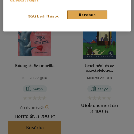
tájékoztatóját
!
Összesen
2
db
40 db / oldal
Rendben
Süti beállítások
Alkalmaz
Bódog és Szomorilla
Jenci néni és az
okostelefonok
Kolozsi Angéla
Kolozsi Angéla
Könyv
Könyv
Utolsó ismert ár:
Árinformációk
3 490 Ft
Borító ár:
3 290 Ft
Kosárba