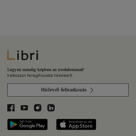
Libri
Legyen mindig képben az irodalommal!
Iratkozzon fel legfrissebb híreinkért!
Hírlevél-feliratkozás
Libri a Facebookon
Libri a Youtube-on
Libri az Instagramon
Libri a LinkedInen
Libri applikáció Szerezd meg: Google P
Libri applikáció 