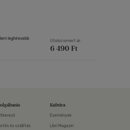
Kártya
m
Képeslap
és Természet
yv
Naptár
k
Papír, írószer
ok
elem leghíresebb
Utolsó ismert ár:
6 490 Ft
olgáltatás
Kultúra
ltkereső
Események
zetés és szállítás
Libri Magazin